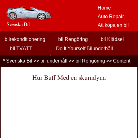
Home
Auto Repair
Svenska Bil
Att köpa en bil
Bil
bilrekonditionering
bil Rengöring
eftermarknaden
bil Klädsel
alternativ
bILTVÄTT
Do It Yourself Bilunderhåll
bilentusiaster
Allmän Bil Underhåll
olja Förändringar
*
Svenska Bil
>>
bil underhåll
>>
bil Rengöring
>> Content
Bilförsäkring
Professionell Bilunderhåll
Tire underhåll
Tune Ups
Bil Lån
Hur Buff Med en skumdyna
Finansiering
bil underhåll
Bilar , Lastbilar
Autos
Driving Safety
bränslen
Att sälja en bil