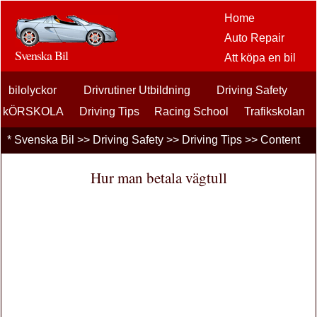
Home
Auto Repair
Svenska Bil
Att köpa en bil
Bil
bilolyckor
Drivrutiner Utbildning
Driving Safety
eftermarknaden
alternativ
kÖRSKOLA
Driving Tips
Racing School
Trafikskolan
bilentusiaster
Trafik Biljetter
*
Svenska Bil
>>
Driving Safety
>>
Driving Tips
>> Content
Bilförsäkring
Bil Lån
Hur man betala vägtull
Finansiering
bil underhåll
Bilar , Lastbilar
Autos
Driving Safety
bränslen
Att sälja en bil