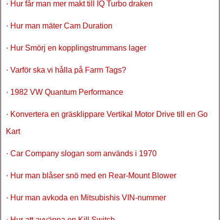
·
Hur får man mer makt till IQ Turbo draken
·
Hur man mäter Cam Duration
·
Hur Smörj en kopplingstrummans lager
·
Varför ska vi hålla på Farm Tags?
·
1982 VW Quantum Performance
·
Konvertera en gräsklippare Vertikal Motor Drive till en Go
Kart
·
Car Company slogan som används i 1970
·
Hur man blåser snö med en Rear-Mount Blower
·
Hur man avkoda en Mitsubishis VIN-nummer
·
Hur att avväpna en Kill Switch