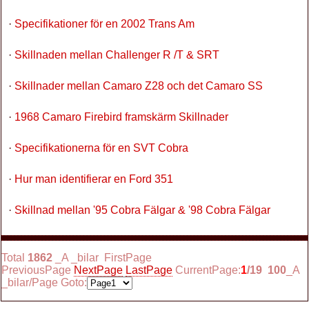
·
Specifikationer för en 2002 Trans Am
·
Skillnaden mellan Challenger R /T & SRT
·
Skillnader mellan Camaro Z28 och det Camaro SS
·
1968 Camaro Firebird framskärm Skillnader
·
Specifikationerna för en SVT Cobra
·
Hur man identifierar en Ford 351
·
Skillnad mellan '95 Cobra Fälgar & '98 Cobra Fälgar
Total
1862
_A _bilar FirstPage
PreviousPage
NextPage
LastPage
CurrentPage:
1
/19
100
_A
_bilar/Page Goto: