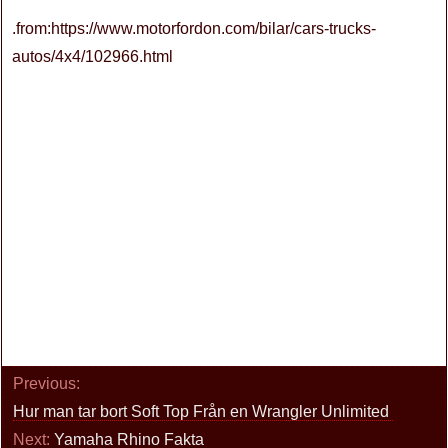
.from:https://www.motorfordon.com/bilar/cars-trucks-
autos/4x4/102966.html
Previous:
Hur man tar bort Soft Top Från en Wrangler Unlimited
Next:
Yamaha Rhino Fakta