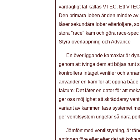
vardagligt tal kallas VTEC. Ett VTE
Den primära loben är den mindre av 
låser sekundära lober efterföljare, so
stora "race" kam och göra race-spec h
Styra överlappning och Advance
En överliggande kamaxlar är dyna
genom att tvinga dem att böjas runt 
kontrollera intaget ventiler och anna
använder en kam för att öppna både 
faktum: Det låter en dator för att me
ger oss möjlighet att skräddarsy ven
variant av kammen fasa systemet med
ger ventilsystem ungefär så nära per
Jämfört med ventilstyrning, är tän
antingen före eller efter det att kolve