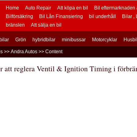
Home
Auto Repair
Att köpa en bil
Bil eftermarknaden a
Bilförsäkring
Bil Lån Finansiering
bil underhåll
Bilar ,
bränslen
Att sälja en bil
bilar
Grön
hybridbilar
minibussar
Motorcyklar
Husbi
os
>>
Andra Autos
>> Content
r att reglera Ventil & Ignition Timing i förbr