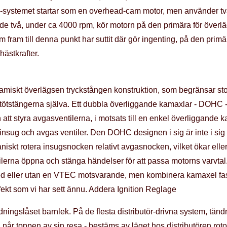
C-systemet startar som en overhead-cam motor, men använder två
de två, under ca 4000 rpm, kör motorn på den primära för överl
m fram till denna punkt har suttit där gör ingenting, på den prim
ästkrafter.
miskt överlägsen tryckstången konstruktion, som begränsar sto
stötstängerna själva. Ett dubbla överliggande kamaxlar - DOHC 
n att styra avgasventilerna, i motsats till en enkel överliggand
insug och avgas ventiler. Den DOHC designen i sig är inte i si
kaniskt rotera insugsnocken relativt avgasnocken, vilket ökar elle
tilerna öppna och stänga händelser för att passa motorns varvta
 eller utan en VTEC motsvarande, men kombinera kamaxel fas k
fekt som vi har sett ännu. Addera Ignition Reglage
dningslåset barnlek. På de flesta distributör-drivna system, tändn
n når toppen av sin resa - bestäms av läget hos distributören rotor 