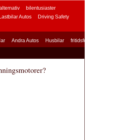
lternativ
bilentusiaster
 Lastbilar Autos
Driving Safety
lar
Andra Autos
Husbilar
fritidsfordon
SUVs
Skotrar
änningsmotorer?