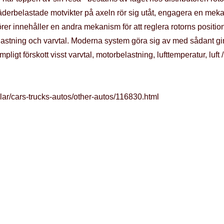
jäderbelastade motvikter på axeln rör sig utåt, engagera en mek
törer innehåller en andra mekanism för att reglera rotorns positio
lastning och varvtal. Moderna system göra sig av med sådant g
ligt förskott visst varvtal, motorbelastning, lufttemperatur, luf
lar/cars-trucks-autos/other-autos/116830.html