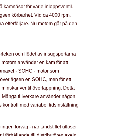
 kamnäsor för varje inloppsventil.
ägsen körbarhet. Vid ca 4000 rpm,
ära efterföljare. Nu motorn går på den
rleken och flödet av insugsportarna
- motorn använder en kam för att
e kamaxel - SOHC - motor som
g överlägsen en SOHC, men för ett
r minskar ventil överlappning. Detta
l. Många tillverkare använder någon
ontroll med variabel tidsinställning
ingen förväg - när tändstiftet utlöser
i förhållande till distributören axeln.