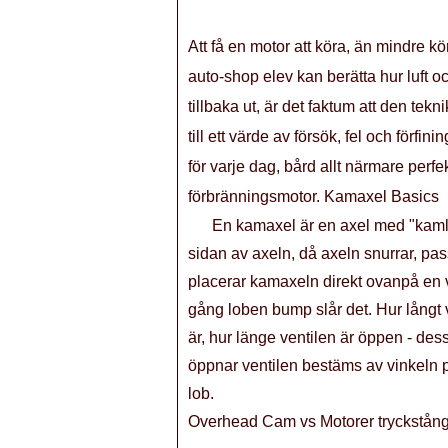
Att få en motor att köra, än mindre k
auto-shop elev kan berätta hur luft o
tillbaka ut, är det faktum att den te
till ett värde av försök, fel och förf
för varje dag, bård allt närmare perf
förbränningsmotor. Kamaxel Basics
En kamaxel är en axel med "kamlo
sidan av axeln, då axeln snurrar, pa
placerar kamaxeln direkt ovanpå en v
gång loben bump slår det. Hur långt ve
är, hur länge ventilen är öppen - des
öppnar ventilen bestäms av vinkeln på
lob.
Overhead Cam vs Motorer tryckstån