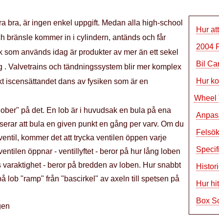
öra bra, är ingen enkel uppgift. Medan alla high-school
Hur at
ch bränsle kommer in i cylindern, antänds och får
2004 F
knik som används idag är produkter av mer än ett sekel
Bil Car
ining . Valvetrains och tändningssystem blir mer komplex
Hur ko
ekt iscensättandet dans av fysiken som är en
Wheel
ber" på det. En lob är i huvudsak en bula på ena
Anpass
sserar att bula en given punkt en gång per varv. Om du
Felsök
entil, kommer det att trycka ventilen öppen varje
Specif
ntilen öppnar - ventillyftet - beror på hur lång loben
s varaktighet - beror på bredden av loben. Hur snabbt
Histor
 lob "ramp" från "bascirkel" av axeln till spetsen på
Hur hi
Box Sc
gen