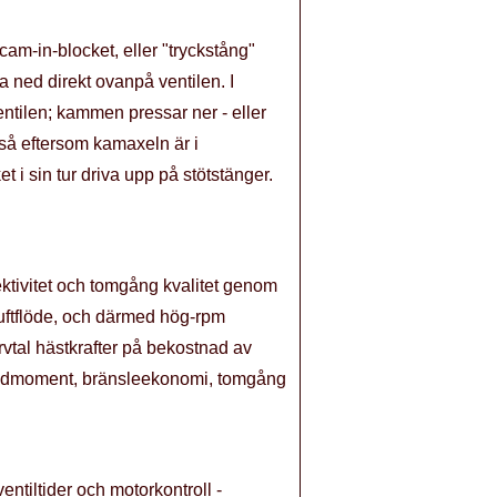
am-in-blocket, eller "tryckstång"
 ned direkt ovanpå ventilen. I
tilen; kammen pressar ner - eller
s så eftersom kamaxeln är i
t i sin tur driva upp på stötstänger.
fektivitet och tomgång kvalitet genom
n luftflöde, och därmed hög-rpm
rvtal hästkrafter på bekostnad av
ridmoment, bränsleekonomi, tomgång
ntiltider och motorkontroll -