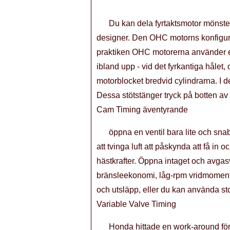
Du kan dela fyrtaktsmotor mönster
designer. Den OHC motorns konfigurat
praktiken OHC motorerna använder e
ibland upp - vid det fyrkantiga hålet
motorblocket bredvid cylindrarna. I de
Dessa stötstänger tryck på botten av
Cam Timing äventyrande
öppna en ventil bara lite och snab
att tvinga luft att påskynda att få in
hästkrafter. Öppna intaget och avgas
bränsleekonomi, låg-rpm vridmoment
och utsläpp, eller du kan använda sto
Variable Valve Timing
Honda hittade en work-around för 