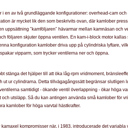
 i en av två grundläggande konfigurationer: overhead-cam och c
ion är mycket lik den som beskrivits ovan, där kamlober pressa
n uppsättning "kamföljaren" hävarmar mellan kamnäsan och ven
, och följaren skjuter öppna ventilen. En kam-i-block motor kalla
nna konfiguration kamlober driva upp på cylindriska lyftare, vilke
 spakar vipparm, som trycker ventilerna ner och öppna.
bt stänga det hjälper till att öka låg-rpm vridmoment, bränsleef
 och ut ur cylindrarna. Detta tillvägagångssätt begränsar slutlige
ventilerna samtidigt - ökande ventil överlappning - ökar höga va
 och utsläpp. Så du kan antingen använda små kamlober för v
ra kamlober för höga varvtal hästkrafter.
kamaxel kompromisser när, i 1983, introducerade det variabla ve