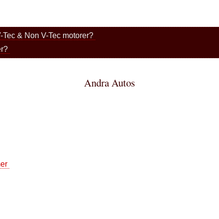
V-Tec & Non V-Tec motorer?
er?
Andra Autos
mer