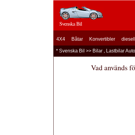
Svenska Bil
4X4
Båtar
Konvertibler
diesel
*
Svenska Bil
>>
Bilar , Lastbilar Aut
Vad används fö