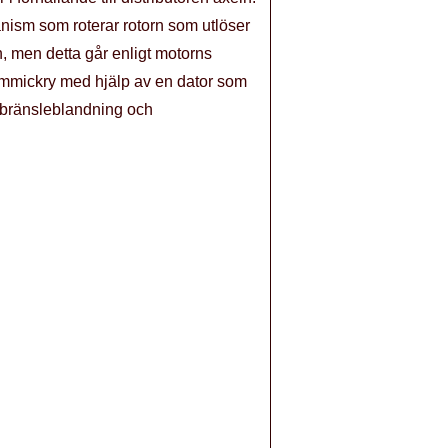
anism som roterar rotorn som utlöser
n, men detta går enligt motorns
immickry med hjälp av en dator som
t /bränsleblandning och