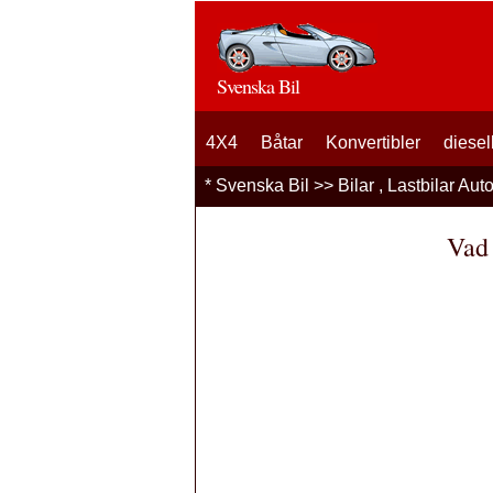
Svenska Bil
4X4
Båtar
Konvertibler
diesel
*
Svenska Bil
>>
Bilar , Lastbilar Aut
Vad 