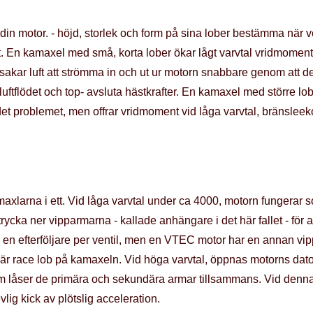
in motor. - höjd, storlek och form på sina lober bestämma när 
t. En kamaxel med små, korta lober ökar lågt varvtal vridmome
orsakar luft att strömma in och ut ur motorn snabbare genom att
uftflödet och top- avsluta hästkrafter. En kamaxel med större lo
ödet problemet, men offrar vridmoment vid låga varvtal, bränsle
xlarna i ett. Vid låga varvtal under ca 4000, motorn fungerar
ycka ner vipparmarna - kallade anhängare i det här fallet - för 
en efterföljare per ventil, men en VTEC motor har en annan vip
r race lob på kamaxeln. Vid höga varvtal, öppnas motorns dator 
 låser de primära och sekundära armar tillsammans. Vid denna p
lig kick av plötslig acceleration.