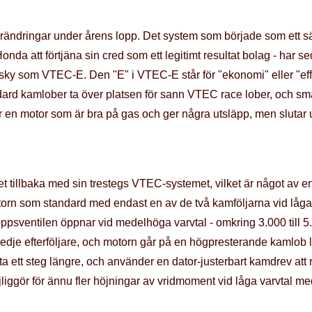
rändringar under årens lopp. Det system som började som ett sät
Honda att förtjäna sin cred som ett legitimt resultat bolag - har s
sky som VTEC-E. Den "E" i VTEC-E står för "ekonomi" eller "effek
dard kamlober ta över platsen för sann VTEC race lober, och små 
r en motor som är bra på gas och ger några utsläpp, men slutar u
het tillbaka med sin trestegs VTEC-systemet, vilket är något a
orn som standard med endast en av de två kamföljarna vid låga 
psventilen öppnar vid medelhöga varvtal - omkring 3.000 till 5.50
 tredje efterföljare, och motorn går på en högpresterande kamlob
a ett steg längre, och använder en dator-justerbart kamdrev att 
jliggör för ännu fler höjningar av vridmoment vid låga varvtal m