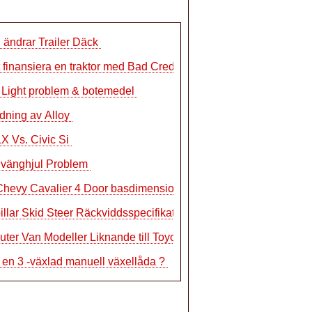
 ändrar Trailer Däck
t finansiera en traktor med Bad Credit
r Light problem & botemedel
dning av Alloy
LX Vs. Civic Si
Svänghjul Problem
Chevy Cavalier 4 Door basdimensioner
illar Skid Steer Räckviddsspecifikatio
er Van Modeller Liknande till Toyota Hi
 en 3 -växlad manuell växellåda ?