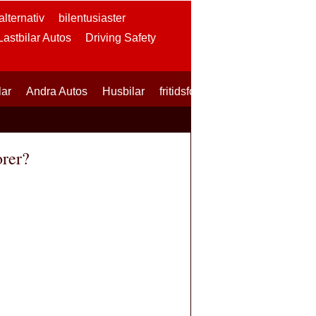
lternativ
bilentusiaster
 Lastbilar Autos
Driving Safety
lar
Andra Autos
Husbilar
fritidsfordon
SUVs
Skotrar
orer?