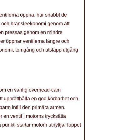
ventilerna öppna, hur snabbt de
nt och bränsleekonomi genom att
 den pressas genom en mindre
ber öppnar ventilerna längre och
ekonomi, tomgång och utsläpp utgång
 som en vanlig overhead-cam
att upprätthålla en god körbarhet och
parm intill den primära armen.
en ventil i motorns trycksätta
unkt, startar motorn utnyttjar loppet