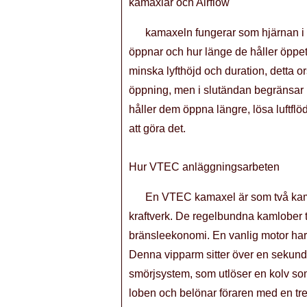
kamaxlar och Airflow
kamaxeln fungerar som hjärnan i d
öppnar och hur länge de håller öppe
minska lyfthöjd och duration, detta 
öppning, men i slutändan begränsar l
håller dem öppna längre, lösa luftfl
att göra det.
Hur VTEC anläggningsarbeten
En VTEC kamaxel är som två kama
kraftverk. De regelbundna kamlober tr
bränsleekonomi. En vanlig motor har 
Denna vipparm sitter över en sekundä
smörjsystem, som utlöser en kolv som
loben och belönar föraren med en trev