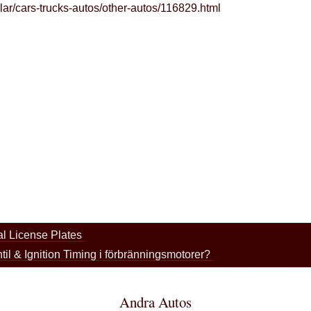
lar/cars-trucks-autos/other-autos/116829.html
al License Plates
til & Ignition Timing i förbränningsmotorer?
Andra Autos