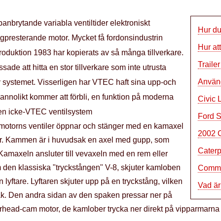
nbrytande variabla ventiltider elektroniskt
Hur du
presterande motor. Mycket få fordonsindustrin
Hur at
troduktion 1983 har kopierats av så många tillverkare.
Traile
ssade att hitta en stor tillverkare som inte utrusta
Använ
 systemet. Visserligen har VTEC haft sina upp-och
sannolikt kommer att förbli, en funktion på moderna
Civic 
en icke-VTEC ventilsystem
Ford 
motorns ventiler öppnar och stänger med en kamaxel
2002 
ar. Kammen är i huvudsak en axel med gupp, som
Caterp
. Kamaxeln ansluter till vevaxeln med en rem eller
 den klassiska "tryckstången" V-8, skjuter kamloben
Commut
 lyftare. Lyftaren skjuter upp på en tryckstång, vilken
Vad är
pak. Den andra sidan av den spaken pressar ner på
erhead-cam motor, de kamlober trycka ner direkt på vipparmarna