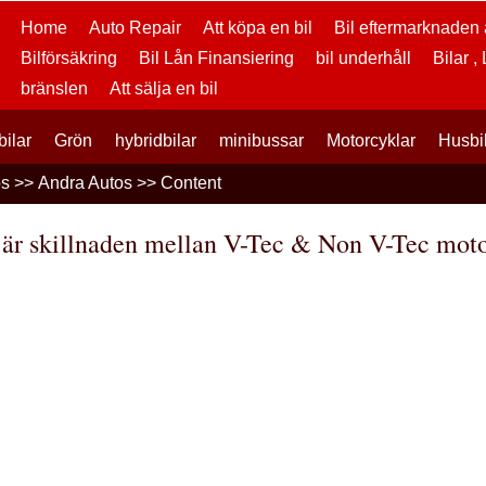
Home
Auto Repair
Att köpa en bil
Bil eftermarknaden a
Bilförsäkring
Bil Lån Finansiering
bil underhåll
Bilar ,
bränslen
Att sälja en bil
bilar
Grön
hybridbilar
minibussar
Motorcyklar
Husbi
os
>>
Andra Autos
>> Content
är skillnaden mellan V-Tec & Non V-Tec mot