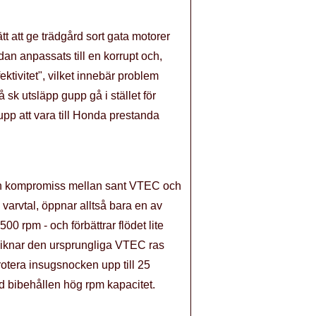
t att ge trädgård sort gata motorer
edan anpassats till en korrupt och,
tivitet", vilket innebär problem
sk utsläpp gupp gå i stället för
pp att vara till Honda prestanda
v en kompromiss mellan sant VTEC och
varvtal, öppnar alltså bara en av
0 rpm - och förbättrar flödet lite
 liknar den ursprungliga VTEC ras
rotera insugsnocken upp till 25
ed bibehållen hög rpm kapacitet.