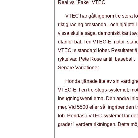
Real vs "Fake" VTEC
VTEC har gått igenom tre stora fö
riktig racing prestanda - och hjälpte 
vissa skulle säga, demoniskt känt av
utanför bat. I en VTEC-E motor, stan
VTEC: s standard lober. Resultatet ä
rykte vad Pete Rose är till baseball.
Senare Variationer
Honda tjänade lite av sin värdig
VTEC-E. I en tre-stegs-systemet, mot
insugningsventilerna. Den andra inlop
mer. Vid 5500 eller så, ingriper den
lob. Hondas i-VTEC-systemet tar dett
grader i vardera riktningen. Detta mö