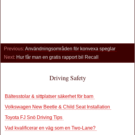
Previous:
Användningsområden för konvexa speglar
Next:
Hur får man en gratis rapport bil Recall
Driving Safety
Bältesstolar & sittplatser säkerhet för barn
Volkswagen New Beetle & Child Seat Installation
Toyota FJ Snö Driving Tips
Vad kvalificerar en väg som en Two-Lane?