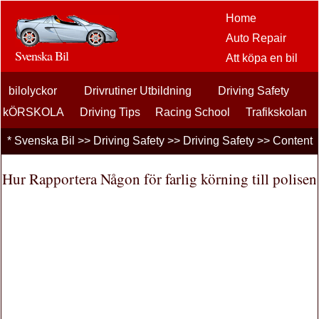
Home
Auto Repair
Svenska Bil
Att köpa en bil
Bil
bilolyckor
Drivrutiner Utbildning
Driving Safety
eftermarknaden
alternativ
kÖRSKOLA
Driving Tips
Racing School
Trafikskolan
bilentusiaster
Trafik Biljetter
*
Svenska Bil
>>
Driving Safety
>>
Driving Safety
>> Content
Bilförsäkring
Bil Lån
Hur Rapportera Någon för farlig körning till polisen
Finansiering
bil underhåll
Bilar , Lastbilar
Autos
Driving Safety
bränslen
Att sälja en bil