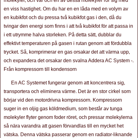
molekyler, och var och en av dessa molekyler rör sig med
en viss hastighet. Om du har en en låda med en volym av
en kubikfot och du pressa två kubikfot gas i den, då du
tvingar den energi som finns i att två kubikfot för att passa in
i ett utrymme halva storleken. På detta sätt, dubblar du
effektivt temperaturen på gasen i rutan genom att fördubbla
trycket. Så, komprimerar en gas orsakar det att värma upp,
och expandera det orsakar den svalna Addera AC System -.
Från kompressorn till kondensorn
En AC Systemet fungerar genom att koncentrera sig,
transportera och eliminera värme. Det är en stor cirkel som
börjar vid den motordrivna kompressorn. Kompressorn
suger in en oljig gas köldmedium, som består av tunga
molekyler flyter genom foder röret, och pressar molekylerna
så nära varandra att gasen förvandlas till en mycket het
vätska. Denna vätska passerar genom en radiator-liknande