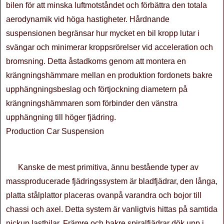
bilen för att minska luftmotståndet och förbättra den totala
aerodynamik vid höga hastigheter. Hårdnande
suspensionen begränsar hur mycket en bil kropp lutar i
svängar och minimerar kroppsrörelser vid acceleration och
bromsning. Detta åstadkoms genom att montera en
krängningshämmare mellan en produktion fordonets bakre
upphängningsbeslag och förtjockning diametern på
krängningshämmaren som förbinder den vänstra
upphängning till höger fjädring.
Production Car Suspension
Kanske de mest primitiva, ännu bestående typer av
massproducerade fjädringssystem är bladfjädrar, den långa,
platta stålplattor placeras ovanpå varandra och bojor till
chassi och axel. Detta system är vanligtvis hittas på samtida
pickup lastbilar. Främre och bakre spiralfjädrar dök upp i