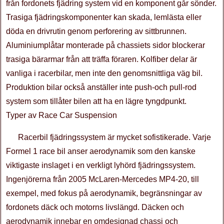
från fordonets fjädring system vid en komponent går sönder.
Trasiga fjädringskomponenter kan skada, lemlästa eller
döda en drivrutin genom perforering av sittbrunnen.
Aluminiumplåtar monterade på chassiets sidor blockerar
trasiga bärarmar från att träffa föraren. Kolfiber delar är
vanliga i racerbilar, men inte den genomsnittliga väg bil.
Produktion bilar också anställer inte push-och pull-rod
system som tillåter bilen att ha en lägre tyngdpunkt.
Typer av Race Car Suspension
Racerbil fjädringssystem är mycket sofistikerade. Varje
Formel 1 race bil anser aerodynamik som den kanske
viktigaste inslaget i en verkligt lyhörd fjädringssystem.
Ingenjörerna från 2005 McLaren-Mercedes MP4-20, till
exempel, med fokus på aerodynamik, begränsningar av
fordonets däck och motorns livslängd. Däcken och
aerodynamik innebar en omdesignad chassi och