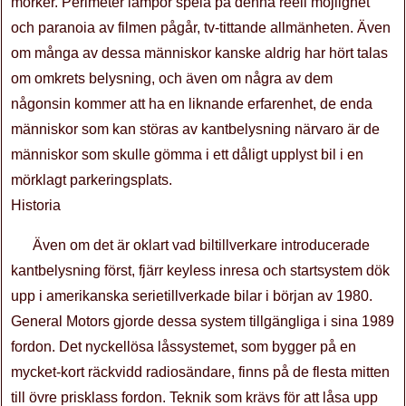
mörker. Perimeter lampor spela på denna reell möjlighet
och paranoia av filmen pågår, tv-tittande allmänheten. Även
om många av dessa människor kanske aldrig har hört talas
om omkrets belysning, och även om några av dem
någonsin kommer att ha en liknande erfarenhet, de enda
människor som kan störas av kantbelysning närvaro är de
människor som skulle gömma i ett dåligt upplyst bil i en
mörklagt parkeringsplats.
Historia
Även om det är oklart vad biltillverkare introducerade
kantbelysning först, fjärr keyless inresa och startsystem dök
upp i amerikanska serietillverkade bilar i början av 1980.
General Motors gjorde dessa system tillgängliga i sina 1989
fordon. Det nyckellösa låssystemet, som bygger på en
mycket-kort räckvidd radiosändare, finns på de flesta mitten
till övre prisklass fordon. Teknik som krävs för att låsa upp