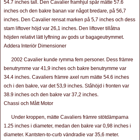
54.7 inches tall. Den Cavalier framhjul spår mätte 57.6
inches och den bakre banan var något bredare, på 56,7
inches. Den Cavalier rensat marken på 5,7 inches och dess
stam liftover höjd var 26,1 inches. Den liftover tillåtna
höjden relativt lätt lyftning av gods ur bagageutrymmet.
Addera Interiör Dimensioner
2002 Cavalier kunde rymma fem personer. Dess främre
benutrymme var 41,9 inches och bakre benutrymme var
34.4 inches. Cavaliers främre axel rum mätte 54.6 inches
och i den bakre, var det 53,9 inches. Ståhöjd i fronten var
38.9 inches och den bakre var 37,2 inches.
Chassi och Mått Motor
Under kroppen, mätte Cavaliers främre stötdämparna
1.25 inches i diameter, medan den bakre var 0,98 inches i
diameter. Kantsten-to-curb vändradie var 35,6 meter.