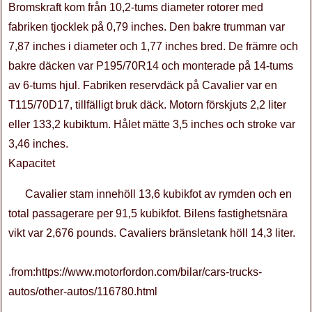
Bromskraft kom från 10,2-tums diameter rotorer med
fabriken tjocklek på 0,79 inches. Den bakre trumman var
7,87 inches i diameter och 1,77 inches bred. De främre och
bakre däcken var P195/70R14 och monterade på 14-tums
av 6-tums hjul. Fabriken reservdäck på Cavalier var en
T115/70D17, tillfälligt bruk däck. Motorn förskjuts 2,2 liter
eller 133,2 kubiktum. Hålet mätte 3,5 inches och stroke var
3,46 inches.
Kapacitet
Cavalier stam innehöll 13,6 kubikfot av rymden och en
total passagerare per 91,5 kubikfot. Bilens fastighetsnära
vikt var 2,676 pounds. Cavaliers bränsletank höll 14,3 liter.
.from:https://www.motorfordon.com/bilar/cars-trucks-
autos/other-autos/116780.html