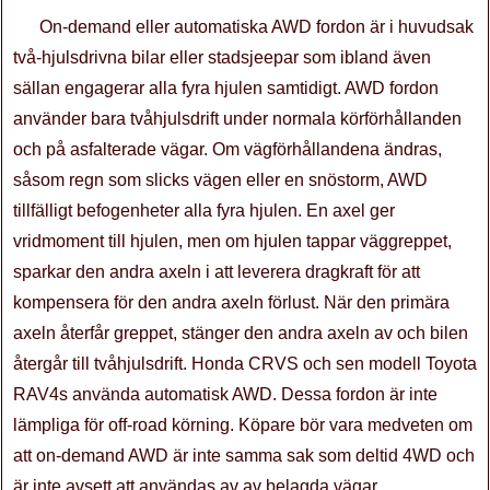
On-demand eller automatiska AWD fordon är i huvudsak
två-hjulsdrivna bilar eller stadsjeepar som ibland även
sällan engagerar alla fyra hjulen samtidigt. AWD fordon
använder bara tvåhjulsdrift under normala körförhållanden
och på asfalterade vägar. Om vägförhållandena ändras,
såsom regn som slicks vägen eller en snöstorm, AWD
tillfälligt befogenheter alla fyra hjulen. En axel ger
vridmoment till hjulen, men om hjulen tappar väggreppet,
sparkar den andra axeln i att leverera dragkraft för att
kompensera för den andra axeln förlust. När den primära
axeln återfår greppet, stänger den andra axeln av och bilen
återgår till tvåhjulsdrift. Honda CRVS och sen modell Toyota
RAV4s använda automatisk AWD. Dessa fordon är inte
lämpliga för off-road körning. Köpare bör vara medveten om
att on-demand AWD är inte samma sak som deltid 4WD och
är inte avsett att användas av av belagda vägar.