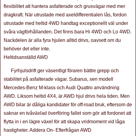
flexibilitet att hantera asfalterade och grusvägar med mer
dragkraft. När utrustade med axeldifferentialen lås, fordon
utrustade med heltid 4WD handtag exceptionellt väl under
svåra vägförhållanden. Det finns bara Hi 4WD och Lo 4WD.
Nackdelen är alla fyra hjulen alltid drivs, oavsett om du
behöver det eller inte.
Heltidsanställd AWD
Fyrhjulsdrift ger väsentligt föraren bättre grepp och
stabilitet på asfalterade vägar. Subarus, sen modell
Mercedes-Benz M-klass och Audi Quattro användning
AWD. Liksom heltid 4X4, är AWD hjul drivs hela tiden. Men
AWD bilar är dåliga kandidater för off-road bruk, eftersom de
saknar en tvåväxlad överföring fallet som gör att fordonet att
flytta in i en lägre växel för att skapa vridmoment vid låga
hastigheter. Addera On- Efterfrågan AWD