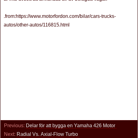
.from:https://www.motorfordon.com/bilar/cars-trucks-
autos/other-autos/116815.html
Previous:
Delar för att bygga en Yamaha 426 Motor
Next:
Radial Vs. Axial-Flow Turbo