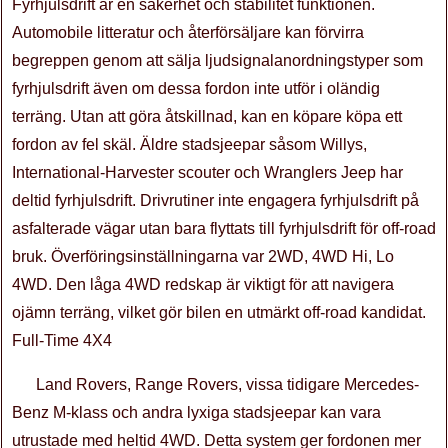
Fyrhjulsdrift är en säkerhet och stabilitet funktionen.
Automobile litteratur och återförsäljare kan förvirra
begreppen genom att sälja ljudsignalanordningstyper som
fyrhjulsdrift även om dessa fordon inte utför i oländig
terräng. Utan att göra åtskillnad, kan en köpare köpa ett
fordon av fel skäl. Äldre stadsjeepar såsom Willys,
International-Harvester scouter och Wranglers Jeep har
deltid fyrhjulsdrift. Drivrutiner inte engagera fyrhjulsdrift på
asfalterade vägar utan bara flyttats till fyrhjulsdrift för off-road
bruk. Överföringsinställningarna var 2WD, 4WD Hi, Lo
4WD. Den låga 4WD redskap är viktigt för att navigera
ojämn terräng, vilket gör bilen en utmärkt off-road kandidat.
Full-Time 4X4
Land Rovers, Range Rovers, vissa tidigare Mercedes-
Benz M-klass och andra lyxiga stadsjeepar kan vara
utrustade med heltid 4WD. Detta system ger fordonen mer