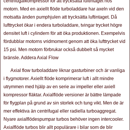
centrifugalkompressor för att trycksätta luftintaget hos
motorn. Med en axiellt flöde turboladdare har axeln vid den
motsatta änden pumphjulen att trycksätta luftintaget. Då
lufttrycket ökar i endera turboladdare, tvingar trycket högre
densitet luft i cylindern för att öka produktionen. Exempelvis
fördubblar motorns vridmoment genom att öka lufttrycket vid
15 psi. Men motorn förbrukar också dubbelt så mycket
bränsle. Addera Axial Flow
Axial flow turboladdare liknar gasturbiner och är vanliga
i flygmotorer. Axiellt flöde komprimerar luft i allt mindre
utrymmen med hjälp av en serie av impeller eller axiell
kompressor fläktar. Axialflöde versioner är bättre lämpade
för flygplan på grund av sin storlek och tung vikt. Men de är
mer effektiva än centrifugal eller radiella turboaggregat.
Nyare axialflödespumpar turbos behöver ingen intercooler.
Axialflöde turbos blir allt populärare i bilar som de blir