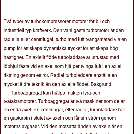
Två typer av turbokompressorer motorer för bil och
industriell typ kraftverk. Den vanligaste turbomotor är den
radiella eller centrifugal, turbo med luft tvångsmatad via en
pump för att skapa dynamiska trycket för att skapa hög
hastighet. En axiellt flöde turboladdare är utrustad med
löphjul fästa vid en axel som hjälper tvinga luft i en axiell
riktning genom ett rör. Radial turboladdare anställa en
mycket äldre teknik än den axiella flödet. Bakgrund
Turboaggregat kan hjälpa makten fyra-och
tvåtaktsmotorer. Turboaggregat är två maskiner som delar
en enda axel. En centrifugal, eller radial, turboladdare har
en gasturbin i slutet av axeln och får sin ström genom
motorns avgaser. Vid den motsatta änden av axeln är en