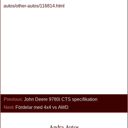
autos/other-autos/116814.html
Previous:
John Deere 9780i CTS specifikation
Next:
Fördelar med 4x4 vs AWD
Andra Autos