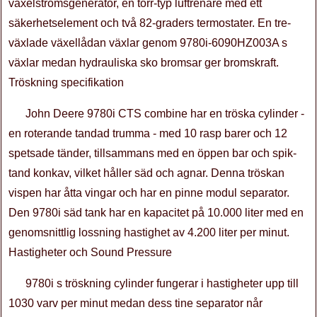
växelströmsgenerator, en torr-typ luftrenare med ett
säkerhetselement och två 82-graders termostater. En tre-
växlade växellådan växlar genom 9780i-6090HZ003A s
växlar medan hydrauliska sko bromsar ger bromskraft.
Tröskning specifikation
John Deere 9780i CTS combine har en tröska cylinder -
en roterande tandad trumma - med 10 rasp barer och 12
spetsade tänder, tillsammans med en öppen bar och spik-
tand konkav, vilket håller säd och agnar. Denna tröskan
vispen har åtta vingar och har en pinne modul separator.
Den 9780i säd tank har en kapacitet på 10.000 liter med en
genomsnittlig lossning hastighet av 4.200 liter per minut.
Hastigheter och Sound Pressure
9780i s tröskning cylinder fungerar i hastigheter upp till
1030 varv per minut medan dess tine separator når