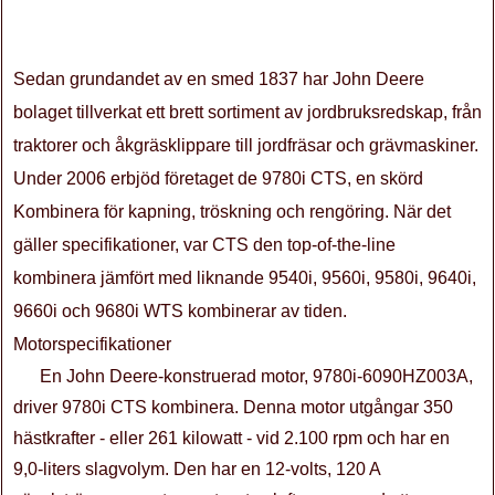
Sedan grundandet av en smed 1837 har John Deere
bolaget tillverkat ett brett sortiment av jordbruksredskap, från
traktorer och åkgräsklippare till jordfräsar och grävmaskiner.
Under 2006 erbjöd företaget de 9780i CTS, en skörd
Kombinera för kapning, tröskning och rengöring. När det
gäller specifikationer, var CTS den top-of-the-line
kombinera jämfört med liknande 9540i, 9560i, 9580i, 9640i,
9660i och 9680i WTS kombinerar av tiden.
Motorspecifikationer
En John Deere-konstruerad motor, 9780i-6090HZ003A,
driver 9780i CTS kombinera. Denna motor utgångar 350
hästkrafter - eller 261 kilowatt - vid 2.100 rpm och har en
9,0-liters slagvolym. Den har en 12-volts, 120 A