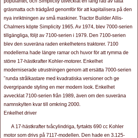
popularitet, och Simplicity utvecklat en lång rad av lätta
gräsmatta och trädgård genomför för att kapitalisera på den
nya inriktningen av små maskiner. Tractor Builder Allis-
Chalmers köpte Simplicity 1965. Av 1974, blev 7000-serien
tillgängliga, följt av 7100-serien i 1979. Den 7100-serien
blev den suveräna raden enkelhetens traktorer. 7100
modellerna hade längre ramar och huvor för att rymma de
större 17-hästkrafter Kohler-motorer. Enkelhet
moderniserade utrustningen genom att ersätta 7000-serien
"runda strålkastare med kvadratiska versioner och ge
övergripande styling en mer modern look. Enkelhet
avvecklat 7100-serien från 1989, även om den suveräna
namnskylten kvar till omkring 2000.
Enkelhet driver
A 17-hästkrafter tvåcylindriga, fyrtakts 690 cc Kohler
motor som drivs på 7117-modellen. Den hade en 3.125-