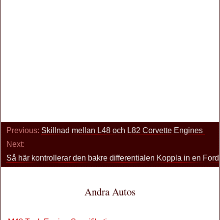
Previous:
Skillnad mellan L48 och L82 Corvette Engines
Next:
Så här kontrollerar den bakre differentialen Koppla in en For
Andra Autos