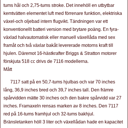
tums hål och 2,75-tums stroke. Det innehöll en utbytbar
kemtvätten elementet luft med förrenare funktion, elektriska
växel-och oljebad intern flugvikt. Tändningen var ett
konventionellt batteri version med brytare poäng. En fyra-
växlad halvautomatisk eller manuell växellåda med sex
framåt och två växlar bakåt levererade motorns kraft till
hjulen. Däremot 16-hästkrafter Briggs & Stratton motorer
förskjuta 518 cc drivs de 7116 modellerna.
Mått
7117 satt på en 50,7-tums hjulbas och var 70 inches
lång, 36,9 inches bred och 39,7 inches tall. Den främre
spårvidden mätte 30 inches och den bakre spårvidd var 27
inches. Framaxeln rensas marken av 8 inches. Den 7117
red på 16-tums framhjul och 32-tums bakhjul.
Bränsletanken höll 3 liter och växellådan hade en kapacitet