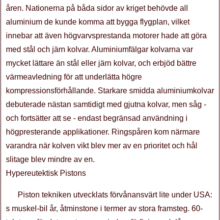
åren. Nationerna på båda sidor av kriget behövde all
aluminium de kunde komma att bygga flygplan, vilket
innebar att även högvarvsprestanda motorer hade att göra
med stål och järn kolvar. Aluminiumfälgar kolvarna var
mycket lättare än stål eller järn kolvar, och erbjöd bättre
värmeavledning för att underlätta högre
kompressionsförhållande. Starkare smidda aluminiumkolvar
debuterade nästan samtidigt med gjutna kolvar, men såg -
och fortsätter att se - endast begränsad användning i
högpresterande applikationer. Ringspåren kom närmare
varandra när kolven vikt blev mer av en prioritet och hål
slitage blev mindre av en.
Hypereutektisk Pistons
Piston tekniken utvecklats förvånansvärt lite under USA:
s muskel-bil år, åtminstone i termer av stora framsteg. 60-