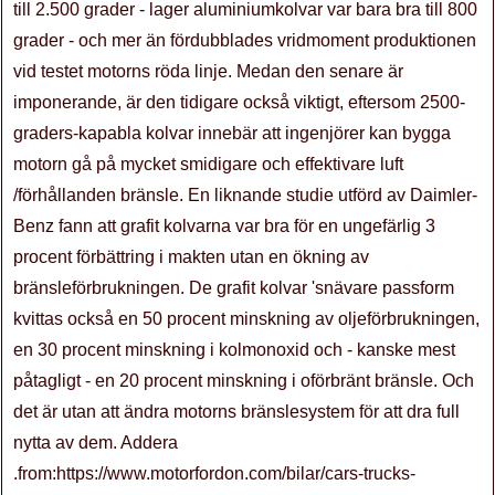
till 2.500 grader - lager aluminiumkolvar var bara bra till 800
grader - och mer än fördubblades vridmoment produktionen
vid testet motorns röda linje. Medan den senare är
imponerande, är den tidigare också viktigt, eftersom 2500-
graders-kapabla kolvar innebär att ingenjörer kan bygga
motorn gå på mycket smidigare och effektivare luft
/förhållanden bränsle. En liknande studie utförd av Daimler-
Benz fann att grafit kolvarna var bra för en ungefärlig 3
procent förbättring i makten utan en ökning av
bränsleförbrukningen. De grafit kolvar 'snävare passform
kvittas också en 50 procent minskning av oljeförbrukningen,
en 30 procent minskning i kolmonoxid och - kanske mest
påtagligt - en 20 procent minskning i oförbränt bränsle. Och
det är utan att ändra motorns bränslesystem för att dra full
nytta av dem. Addera
.from:https://www.motorfordon.com/bilar/cars-trucks-