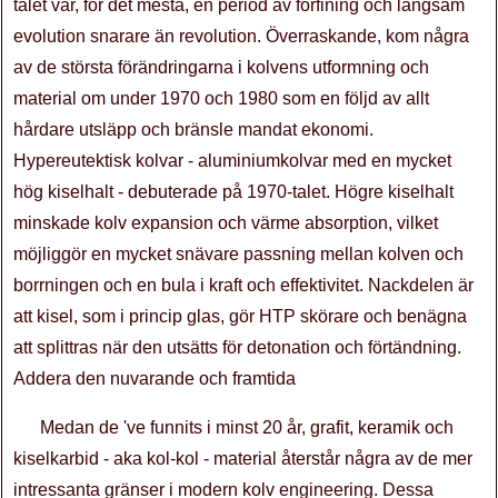
talet var, för det mesta, en period av förfining och långsam
evolution snarare än revolution. Överraskande, kom några
av de största förändringarna i kolvens utformning och
material om under 1970 och 1980 som en följd av allt
hårdare utsläpp och bränsle mandat ekonomi.
Hypereutektisk kolvar - aluminiumkolvar med en mycket
hög kiselhalt - debuterade på 1970-talet. Högre kiselhalt
minskade kolv expansion och värme absorption, vilket
möjliggör en mycket snävare passning mellan kolven och
borrningen och en bula i kraft och effektivitet. Nackdelen är
att kisel, som i princip glas, gör HTP skörare och benägna
att splittras när den utsätts för detonation och förtändning.
Addera den nuvarande och framtida
Medan de 've funnits i minst 20 år, grafit, keramik och
kiselkarbid - aka kol-kol - material återstår några av de mer
intressanta gränser i modern kolv engineering. Dessa