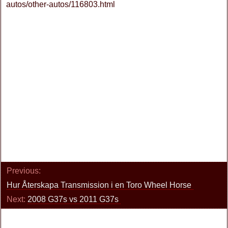
autos/other-autos/116803.html
Previous:
Hur Återskapa Transmission i en Toro Wheel Horse
Next:
2008 G37s vs 2011 G37s