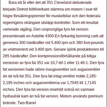
Bara ett år efter det att 351 Cleveland debuterade
började Detroit biltillverkare stämma om motorn i svar till
högre försäkringspremier för muskelbilar och den federala
regeringens strängare utsläpp kontroller. Som ett resultat
varierade utgång. Den ursprungliga fyra fat version
presenterade en Autolite 4300-En fyrkantig borrning carb att
generera 300 hästkrafter vid 5.400 rpm och 380 foot-pounds
av vridmoment vid 3.400 rpm. Senare sjönk produktionen till
285 hästkrafter. Den kompressionsförhållande på tidiga
versioner av fyra fat 351 var 10,7-till-1 eller 11-till-1. Den fyra
fat versionen hade större insugsventiler och avgasventiler
än de två-fat 351. Den fyra fat intag ventiler mätte 2,185-
2,195 inches och avgasventilerna var 1,7045 till 1,7145
inches. Den fyra fat version innehöll också en varmare
hydraulisk kam än två fat version. Motorn används premium
bränsle. Two-Barrel