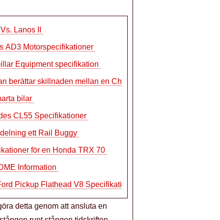
Vs. Lanos II
s AD3 Motorspecifikationer
illar Equipment specifikation
n berättar skillnaden mellan en Chevy
rta bilar
es CL55 Specifikationer
delning ett Rail Buggy
ikationer för en Honda TRX 70
ME Information
ord Pickup Flathead V8 Specifikationer
göra detta genom att ansluta en
stången runt stången tidskriften