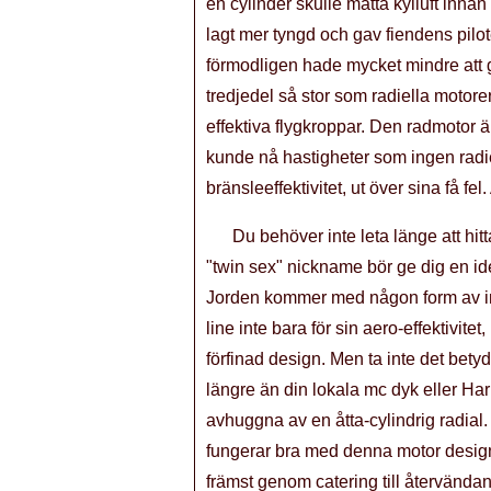
en cylinder skulle mätta kylluft innan
lagt mer tyngd och gav fiendens pilote
förmodligen hade mycket mindre att g
tredjedel så stor som radiella motore
effektiva flygkroppar. Den radmotor ä
kunde nå hastigheter som ingen radiel
bränsleeffektivitet, ut över sina få f
Du behöver inte leta länge att hi
"twin sex" nickname bör ge dig en id
Jorden kommer med någon form av in-l
line inte bara för sin aero-effektivit
förfinad design. Men ta inte det betyd
längre än din lokala mc dyk eller Har
avhuggna av en åtta-cylindrig radial.
fungerar bra med denna motor desig
främst genom catering till återvända