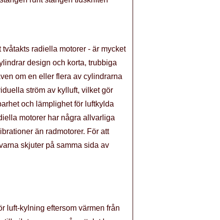
 tvåtakts radiella motorer - är mycket
ylindrar design och korta, trubbiga
ven om en eller flera av cylindrarna
iduella ström av kylluft, vilket gör
barhet och lämplighet för luftkylda
iella motorer har några allvarliga
brationer än radmotorer. För att
kolvarna skjuter på samma sida av
ör luft-kylning eftersom värmen från