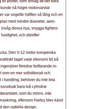
 till piloter, som ansåg att det bara
ne kunde nå högre motorvarvtal
r var ungefär hälften så lång och en
ygplan med mindre diameter, aero-
na insåg dessa nya, snygga fighters
 hastighet, och därefter
 räcka. Den V-12 motor europeiska
aktiskt taget varje ekonomi bil på
genjörer föredrar fortfarande in-
 ut som en mer sofistikerad och
l i handling, behöver du inte leta
 huvudsak bara två cylindrar
nderantalet, som du minns, inte
raskning, eftersom Harley blev känd
d den radiella design.