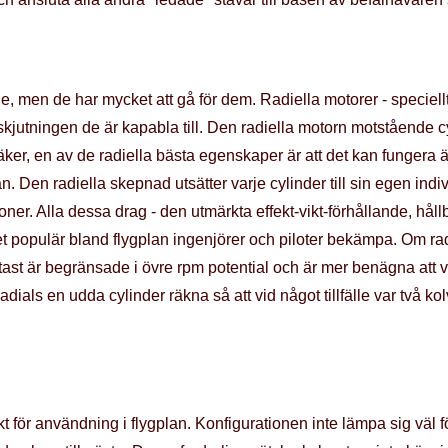
de, men de har mycket att gå för dem. Radiella motorer - speciellt
örskjutningen de är kapabla till. Den radiella motorn motstående c
ker, en av de radiella bästa egenskaper är att det kan fungera ä
dan. Den radiella skepnad utsätter varje cylinder till sin egen indiv
oner. Alla dessa drag - den utmärkta effekt-vikt-förhållande, håll
et populär bland flygplan ingenjörer och piloter bekämpa. Om rad
tast är begränsade i övre rpm potential och är mer benägna att vi
adials en udda cylinder räkna så att vid något tillfälle var två 
t för användning i flygplan. Konfigurationen inte lämpa sig väl f