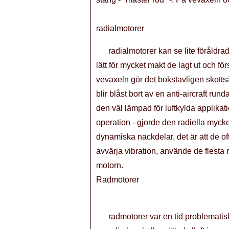
radialmotorer
radialmotorer kan se lite föråldra
lätt för mycket makt de lagt ut och f
vevaxeln gör det bokstavligen skottsä
blir blåst bort av en anti-aircraft run
den väl lämpad för luftkylda applikati
operation - gjorde den radiella myck
dynamiska nackdelar, det är att de of
avvärja vibration, använde de flesta r
motorn.
Radmotorer
radmotorer var en tid problematisk