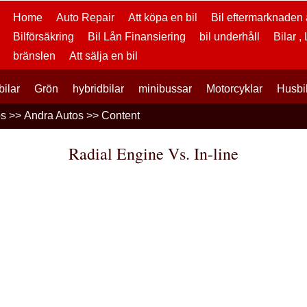
Home
Auto Repair
Att köpa en bil
Bil eftermarknaden a
Bilförsäkring
Bil Lån Finansiering
bil underhåll
Bilar ,
bränslen
Att sälja en bil
bilar
Grön
hybridbilar
minibussar
Motorcyklar
Husbi
os
>>
Andra Autos
>> Content
Radial Engine Vs. In-line