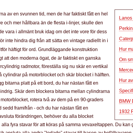
na av en svunnen tid, men de har faktiskt fått en hel
Lanos 
re och mer hållbara än de flesta i-linjer, skulle den
Perkin
de vara i allmänt bruk idag om det inte vore för dess
Caterp
nte hindra dig från att sätta en vintage radiellt in i
Hur ma
lltför häftigt för ord. Grundläggande konstruktion
igt att den moderna ögat, de är faktiskt en ganska
Om sma
yrcylindrig radmotor, föreställa sig nu skär en vertikal
Merced
 cylindrar på motorblocket och skär blocket i hälften.
Hur av
 bitarna platt på ett bord, du har nästan fått en
Specif
cylindrig. Skär dem blockera bitarna mellan cylindrarna
v motorblocket, rotera två av dem på en 90-graders
BMW D
ad sedd framifrån - och du har nästan fått en
1932 F
avsluta förändringen, behöver du alla blocket
alla fyra stavar för att köras på samma vevaxeltappen. Du kan 
ch ansluta alla andra "ledade" stavar till basen av befälhavaren 