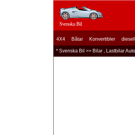
Svenska Bil
4X4
Båtar
Konvertibler
diesel
*
Svenska Bil
>>
Bilar , Lastbilar Aut