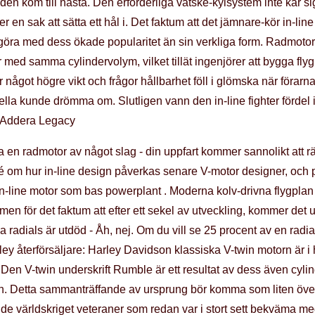
 den kom till nästa. Den erforderliga vätske-kylsystem inte kär sig
r en sak att sätta ett hål i. Det faktum att det jämnare-kör in-li
öra med dess ökade popularitet än sin verkliga form. Radmotore
r med samma cylindervolym, vilket tillät ingenjörer att bygga fl
r något högre vikt och frågor hållbarhet föll i glömska när förar
la kunde drömma om. Slutligen vann den in-line fighter fördel i
el. Addera Legacy
tta en radmotor av något slag - din uppfart kommer sannolikt att
é om hur in-line design påverkas senare V-motor designer, och pr
ine motor som bas powerplant . Moderna kolv-drivna flygplan in
et, men för det faktum att efter ett sekel av utveckling, kommer det
a radials är utdöd - Åh, nej. Om du vill se 25 procent av en radia
ley återförsäljare: Harley Davidson klassiska V-twin motorn är i
 Den V-twin underskrift Rumble är ett resultat av dess även cyli
n. Detta sammanträffande av ursprung bör komma som liten över
nde världskriget veteraner som redan var i stort sett bekväma me