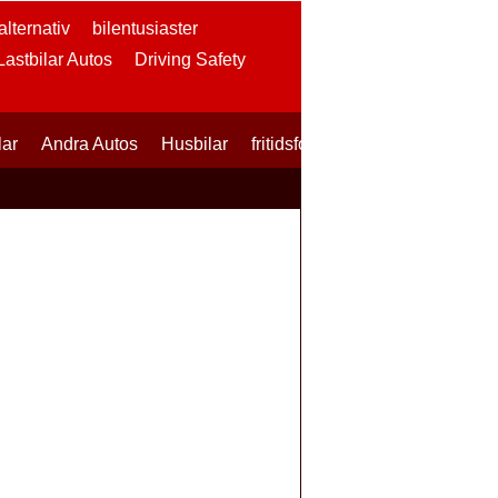
lternativ
bilentusiaster
 Lastbilar Autos
Driving Safety
lar
Andra Autos
Husbilar
fritidsfordon
SUVs
Skotrar