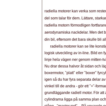
radiella motorer kan verka som rester
del som talar för dem. Lättare, starka
radiella motorn förmodligen fortfaran
aerodynamiska nackdelar. Men det bör i
din bil, eftersom det bara skulle bli a
radiella motorer kan se lite konst
logisk utveckling av in-line. Bild en f
linje hela vägen ner genom mitten-två
Nu drar dessa halvor åt sidan och lägg
boxermotor, "platt" eller "boxer" fyr
igen så du har fyra separata delar a
vinkel till de andra - gör ett "+"-form
grundläggande radiell motor. För att 
cylindrarna ligga på samma plan och 
stång - "master rod" -. På vevaxeln o