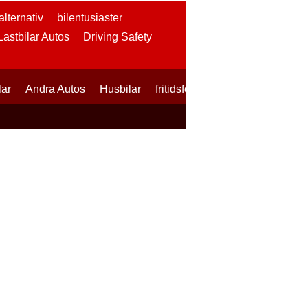
lternativ
bilentusiaster
 Lastbilar Autos
Driving Safety
lar
Andra Autos
Husbilar
fritidsfordon
SUVs
Skotrar