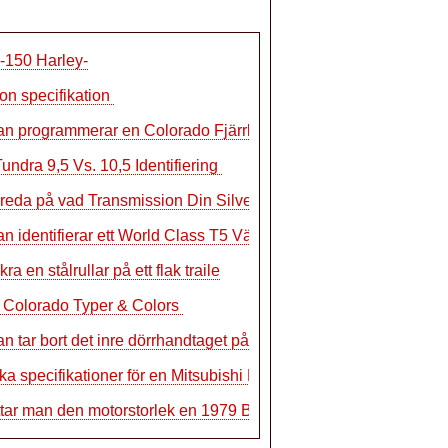
-150 Harley-
on specifikation
n programmerar en Colorado Fjärrkontro
undra 9,5 Vs. 10,5 Identifiering
 reda på vad Transmission Din Silverad
n identifierar ett World Class T5 Växe
ra en stålrullar på ett flak traile
 Colorado Typer & Colors
n tar bort det inre dörrhandtaget på
ka specifikationer för en Mitsubishi L
ttar man den motorstorlek en 1979 Bronc