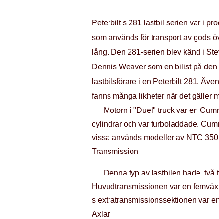
Peterbilt s 281 lastbil serien var i pr
som används för transport av gods öv
lång. Den 281-serien blev känd i Ste
Dennis Weaver som en bilist på den 
lastbilsförare i en Peterbilt 281. Äve
fanns många likheter när det gäller m
Motorn i "Duel" truck var en Cum
cylindrar och var turboladdade. Cum
vissa används modeller av NTC 350 är
Transmission
Denna typ av lastbilen hade. två 
Huvudtransmissionen var en femväxl
s extratransmissionssektionen var e
Axlar