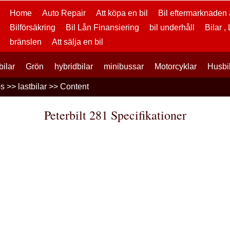
Home
Auto Repair
Att köpa en bil
Bil eftermarknaden a
Bilförsäkring
Bil Lån Finansiering
bil underhåll
Bilar ,
bränslen
Att sälja en bil
bilar
Grön
hybridbilar
minibussar
Motorcyklar
Husbi
os
>>
lastbilar
>> Content
Peterbilt 281 Specifikationer