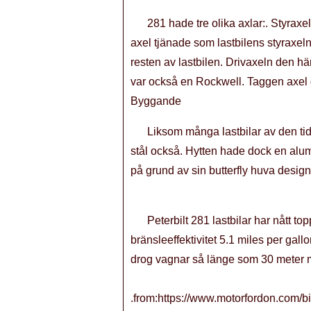
281 hade tre olika axlar:. Styrax
axel tjänade som lastbilens styraxeln
resten av lastbilen. Drivaxeln den hä
var också en Rockwell. Taggen axel gå
Byggande
Liksom många lastbilar av den tide
stål också. Hytten hade dock en alum
på grund av sin butterfly huva desig
Peterbilt 281 lastbilar har nått 
bränsleeffektivitet 5.1 miles per gal
drog vagnar så länge som 30 meter me
.from:https://www.motorfordon.com/bi