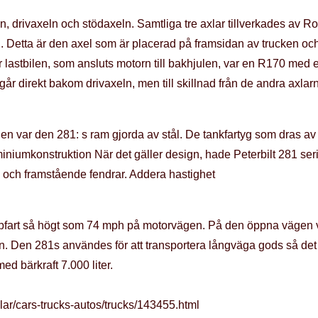
eln, drivaxeln och stödaxeln. Samtliga tre axlar tillverkades a
. Detta är den axel som är placerad på framsidan av trucken och
r lastbilen, som ansluts motorn till bakhjulen, var en R170 med 
r direkt bakom drivaxeln, men till skillnad från de andra axlarn
n var den 281: s ram gjorda av stål. De tankfartyg som dras av d
iniumkonstruktion När det gäller design, hade Peterbilt 281 seri
n och framstående fendrar. Addera hastighet
toppfart så högt som 74 mph på motorvägen. På den öppna vägen v
lon. Den 281s användes för att transportera långväga gods så det 
d bärkraft 7.000 liter.
lar/cars-trucks-autos/trucks/143455.html