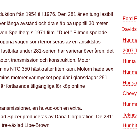
oduktion från 1954 till 1976. Den 281 är en tung lastbil
Ford F
er långa avstånd och dra släp på upp till 30 meter
Davids
ven Speilberg s 1971 film, "Duel." Filmen spelade
Hur ma
öppna vägen som terroriseras av en ansiktslös
2007 T
n lastbilar under 281-serien har varierar över åren, det
otor, transmission och konstruktion. Motor
Hur ta
mins NTC 350 hästkrafter liten kam. Motorn hade sex
Hur ma
mins-motorer var mycket populär i glansdagar 281,
Hur säk
 fortfarande tillgängliga för köp online
Chevy
Hur ma
transmissioner, en huvud-och en extra.
Teknis
ad Spicer produceras av Dana Corporation. De 281:
n tre-växlad Lipe-Brown
Hur hi