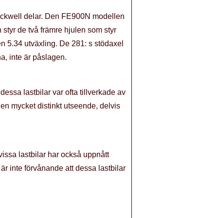
v Rockwell delar. Den FE900N modellen
 styr de två främre hjulen som styr
en 5.34 utväxling. De 281: s stödaxel
a, inte är påslagen.
essa lastbilar var ofta tillverkade av
en mycket distinkt utseende, delvis
issa lastbilar har också uppnått
är inte förvånande att dessa lastbilar