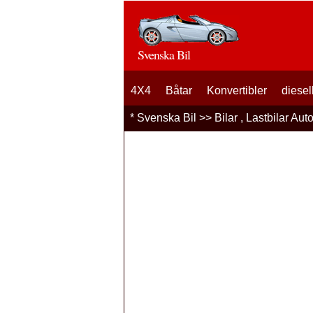
Svenska Bil
4X4
Båtar
Konvertibler
diesel
*
Svenska Bil
>>
Bilar , Lastbilar Aut