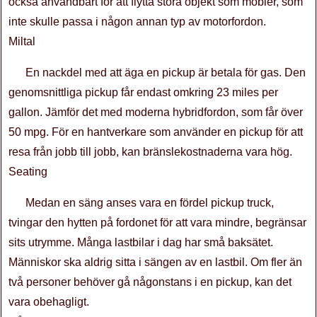
också användbart för att flytta stora objekt som möbler, som
inte skulle passa i någon annan typ av motorfordon.
Miltal
En nackdel med att äga en pickup är betala för gas. Den
genomsnittliga pickup får endast omkring 23 miles per
gallon. Jämför det med moderna hybridfordon, som får över
50 mpg. För en hantverkare som använder en pickup för att
resa från jobb till jobb, kan bränslekostnaderna vara hög.
Seating
Medan en säng anses vara en fördel pickup truck,
tvingar den hytten på fordonet för att vara mindre, begränsar
sits utrymme. Många lastbilar i dag har små baksätet.
Människor ska aldrig sitta i sängen av en lastbil. Om fler än
två personer behöver gå någonstans i en pickup, kan det
vara obehagligt.