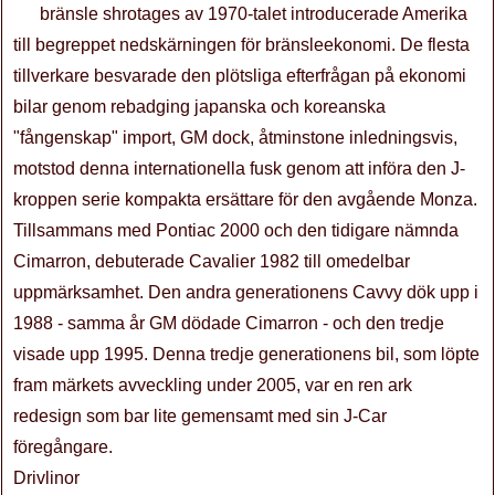
bränsle shrotages av 1970-talet introducerade Amerika
till begreppet nedskärningen för bränsleekonomi. De flesta
tillverkare besvarade den plötsliga efterfrågan på ekonomi
bilar genom rebadging japanska och koreanska
"fångenskap" import, GM dock, åtminstone inledningsvis,
motstod denna internationella fusk genom att införa den J-
kroppen serie kompakta ersättare för den avgående Monza.
Tillsammans med Pontiac 2000 och den tidigare nämnda
Cimarron, debuterade Cavalier 1982 till omedelbar
uppmärksamhet. Den andra generationens Cavvy dök upp i
1988 - samma år GM dödade Cimarron - och den tredje
visade upp 1995. Denna tredje generationens bil, som löpte
fram märkets avveckling under 2005, var en ren ark
redesign som bar lite gemensamt med sin J-Car
föregångare.
Drivlinor