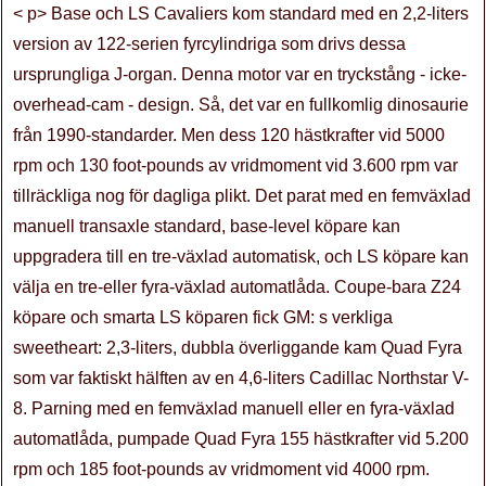
< p> Base och LS Cavaliers kom standard med en 2,2-liters
version av 122-serien fyrcylindriga som drivs dessa
ursprungliga J-organ. Denna motor var en tryckstång - icke-
overhead-cam - design. Så, det var en fullkomlig dinosaurie
från 1990-standarder. Men dess 120 hästkrafter vid 5000
rpm och 130 foot-pounds av vridmoment vid 3.600 rpm var
tillräckliga nog för dagliga plikt. Det parat med en femväxlad
manuell transaxle standard, base-level köpare kan
uppgradera till en tre-växlad automatisk, och LS köpare kan
välja en tre-eller fyra-växlad automatlåda. Coupe-bara Z24
köpare och smarta LS köparen fick GM: s verkliga
sweetheart: 2,3-liters, dubbla överliggande kam Quad Fyra
som var faktiskt hälften av en 4,6-liters Cadillac Northstar V-
8. Parning med en femväxlad manuell eller en fyra-växlad
automatlåda, pumpade Quad Fyra 155 hästkrafter vid 5.200
rpm och 185 foot-pounds av vridmoment vid 4000 rpm.