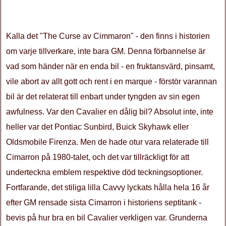
Kalla det "The Curse av Cimmaron" - den finns i historien
om varje tillverkare, inte bara GM. Denna förbannelse är
vad som händer när en enda bil - en fruktansvärd, pinsamt,
vile abort av allt gott och rent i en marque - förstör varannan
bil är det relaterat till enbart under tyngden av sin egen
awfulness. Var den Cavalier en dålig bil? Absolut inte, inte
heller var det Pontiac Sunbird, Buick Skyhawk eller
Oldsmobile Firenza. Men de hade otur vara relaterade till
Cimarron på 1980-talet, och det var tillräckligt för att
underteckna emblem respektive död teckningsoptioner.
Fortfarande, det stiliga lilla Cavvy lyckats hålla hela 16 år
efter GM rensade sista Cimarron i historiens septitank -
bevis på hur bra en bil Cavalier verkligen var. Grunderna