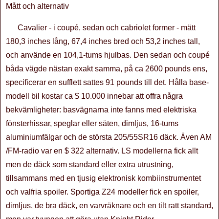
Mått och alternativ
Cavalier - i coupé, sedan och cabriolet former - mätt
180,3 inches lång, 67,4 inches bred och 53,2 inches tall,
och använde en 104,1-tums hjulbas. Den sedan och coupé
båda vägde nästan exakt samma, på ca 2600 pounds ens,
specificerar en sufflett sattes 91 pounds till det. Hålla base-
modell bil kostar ca $ 10.000 innebar att offra några
bekvämligheter: basvägnarna inte fanns med elektriska
fönsterhissar, speglar eller säten, dimljus, 16-tums
aluminiumfälgar och de största 205/55SR16 däck. Även AM
/FM-radio var en $ 322 alternativ. LS modellerna fick allt
men de däck som standard eller extra utrustning,
tillsammans med en tjusig elektronisk kombiinstrumentet
och valfria spoiler. Sportiga Z24 modeller fick en spoiler,
dimljus, de bra däck, en varvräknare och en tilt ratt standard,