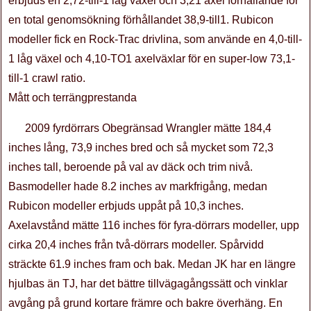
erbjuds en 2,72-till-1 låg växel och 3,21 axel förhållande för
en total genomsökning förhållandet 38,9-till1. Rubicon
modeller fick en Rock-Trac drivlina, som använde en 4,0-till-
1 låg växel och 4,10-TO1 axelväxlar för en super-low 73,1-
till-1 crawl ratio.
Mått och terrängprestanda
2009 fyrdörrars Obegränsad Wrangler mätte 184,4
inches lång, 73,9 inches bred och så mycket som 72,3
inches tall, beroende på val av däck och trim nivå.
Basmodeller hade 8.2 inches av markfrigång, medan
Rubicon modeller erbjuds uppåt på 10,3 inches.
Axelavstånd mätte 116 inches för fyra-dörrars modeller, upp
cirka 20,4 inches från två-dörrars modeller. Spårvidd
sträckte 61.9 inches fram och bak. Medan JK har en längre
hjulbas än TJ, har det bättre tillvägagångssätt och vinklar
avgång på grund kortare främre och bakre överhäng. En