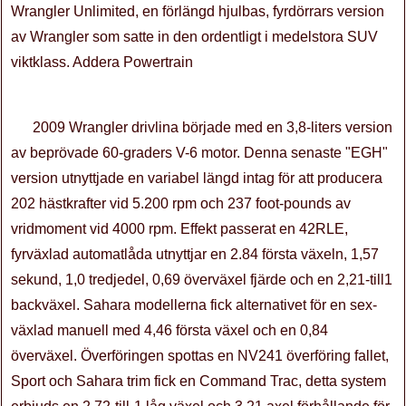
Wrangler Unlimited, en förlängd hjulbas, fyrdörrars version
av Wrangler som satte in den ordentligt i medelstora SUV
viktklass. Addera Powertrain
2009 Wrangler drivlina började med en 3,8-liters version
av beprövade 60-graders V-6 motor. Denna senaste "EGH"
version utnyttjade en variabel längd intag för att producera
202 hästkrafter vid 5.200 rpm och 237 foot-pounds av
vridmoment vid 4000 rpm. Effekt passerat en 42RLE,
fyrväxlad automatlåda utnyttjar en 2.84 första växeln, 1,57
sekund, 1,0 tredjedel, 0,69 överväxel fjärde och en 2,21-till1
backväxel. Sahara modellerna fick alternativet för en sex-
växlad manuell med 4,46 första växel och en 0,84
överväxel. Överföringen spottas en NV241 överföring fallet,
Sport och Sahara trim fick en Command Trac, detta system