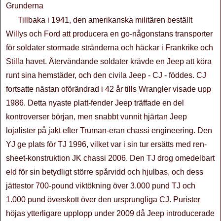
Grunderna
Tillbaka i 1941, den amerikanska militären beställt
Willys och Ford att producera en go-någonstans transporter
för soldater stormade stränderna och häckar i Frankrike och
Stilla havet. Återvändande soldater krävde en Jeep att köra
runt sina hemstäder, och den civila Jeep - CJ - föddes. CJ
fortsatte nästan oförändrad i 42 år tills Wrangler visade upp
1986. Detta nyaste platt-fender Jeep träffade en del
kontroverser början, men snabbt vunnit hjärtan Jeep
lojalister på jakt efter Truman-eran chassi engineering. Den
YJ ge plats för TJ 1996, vilket var i sin tur ersätts med ren-
sheet-konstruktion JK chassi 2006. Den TJ drog omedelbart
eld för sin betydligt större spårvidd och hjulbas, och dess
jättestor 700-pound viktökning över 3.000 pund TJ och
1.000 pund överskott över den ursprungliga CJ. Purister
höjas ytterligare upplopp under 2009 då Jeep introducerade