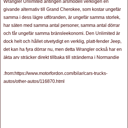
Wrangler Unlimited antingen årsmodell verkligen en
givande alternativ till Grand Cherokee, som kostar ungefär
samma i dess lägre utföranden, är ungefär samma storlek,
har säten med samma antal personer, samma antal dörrar
och får ungefär samma bränsleekonomi. Den Unlimited är
dock helt och hållet otvetydigt en verklig, platt-fender Jeep,
det kan ha fyra dörrar nu, men detta Wrangler också har en
äkta arv sträcker direkt tillbaka till stränderna i Normandie
.from:https://www.motorfordon.com/bilar/cars-trucks-
autos/other-autos/116870.html