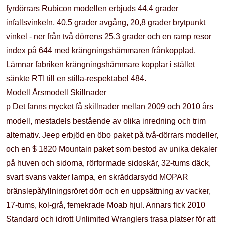
fyrdörrars Rubicon modellen erbjuds 44,4 grader
infallsvinkeln, 40,5 grader avgång, 20,8 grader brytpunkt
vinkel - ner från två dörrens 25.3 grader och en ramp resor
index på 644 med krängningshämmaren frånkopplad.
Lämnar fabriken krängningshämmare kopplar i stället
sänkte RTI till en stilla-respektabel 484.
Modell Årsmodell Skillnader
p Det fanns mycket få skillnader mellan 2009 och 2010 års
modell, mestadels bestående av olika inredning och trim
alternativ. Jeep erbjöd en öbo paket på två-dörrars modeller,
och en $ 1820 Mountain paket som bestod av unika dekaler
på huven och sidorna, rörformade sidoskär, 32-tums däck,
svart svans vakter lampa, en skräddarsydd MOPAR
bränslepåfyllningsröret dörr och en uppsättning av vacker,
17-tums, kol-grå, femekrade Moab hjul. Annars fick 2010
Standard och idrott Unlimited Wranglers trasa platser för att