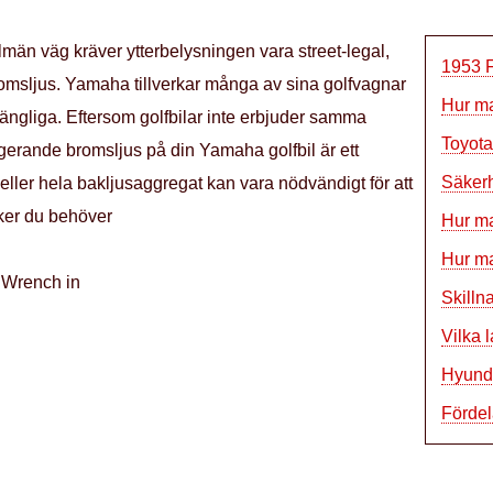
män väg kräver ytterbelysningen vara street-legal,
1953 F
bromsljus. Yamaha tillverkar många av sina golfvagnar
Hur ma
lgängliga. Eftersom golfbilar inte erbjuder samma
Toyota
ngerande bromsljus på din Yamaha golfbil är ett
Säkerh
ller hela bakljusaggregat kan vara nödvändigt för att
aker du behöver
Hur ma
Hur ma
g Wrench in
Skill
Vilka l
Hyunda
Fördel