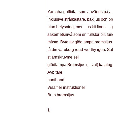
Yamaha golfbilar som används på all
inklusive strålkastare, bakljus och 
utan belysning, men ljus kit finns til
säkerhetsnivå som en fullstor bil, fu
måste. Byte av glödlampa bromsljus e
få din varukorg road-worthy igen. S
stjärnskruvmejsel
glödlampa Bromsljus (tillval) katalo
Avbitare
buntband
Visa fler instruktioner
Bulb bromsljus
1