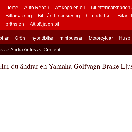
Home
Auto Repair
Att köpa en bil
Bil eftermarknaden a
Bilförsäkring
Bil Lån Finansiering
bil underhåll
Bilar ,
bränslen
Att sälja en bil
bilar
Grön
hybridbilar
minibussar
Motorcyklar
Husbi
os
>>
Andra Autos
>> Content
Hur du ändrar en Yamaha Golfvagn Brake Lju