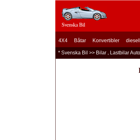
Svenska Bil
4X4
Båtar
Konvertibler
diesel
*
Svenska Bil
>>
Bilar , Lastbilar Aut