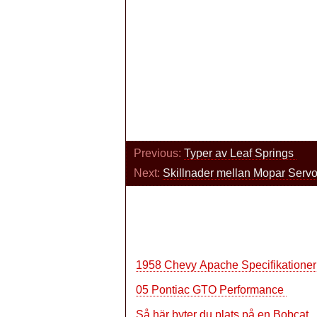
Previous:
Typer av Leaf Springs
Next:
Skillnader mellan Mopar Servo
1958 Chevy Apache Specifikatione
05 Pontiac GTO Performance
Så här byter du plats på en Bobcat