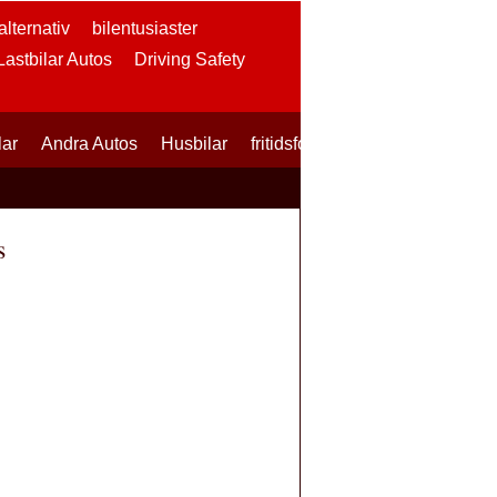
lternativ
bilentusiaster
 Lastbilar Autos
Driving Safety
lar
Andra Autos
Husbilar
fritidsfordon
SUVs
Skotrar
s