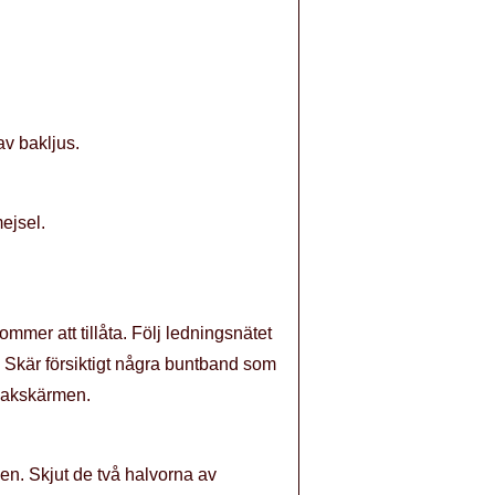
av bakljus.
ejsel.
mer att tillåta. Följ ledningsnätet
r. Skär försiktigt några buntband som
 bakskärmen.
en. Skjut de två halvorna av