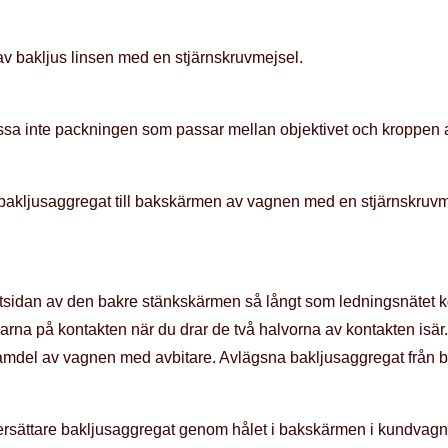
av bakljus linsen med en stjärnskruvmejsel.
Lossa inte packningen som passar mellan objektivet och kroppen 
t bakljusaggregat till bakskärmen av vagnen med en stjärnskruvm
utsidan av den bakre stänkskärmen så långt som ledningsnätet kom
flikarna på kontakten när du drar de två halvorna av kontakten isä
 ramdel av vagnen med avbitare. Avlägsna bakljusaggregat från
 ersättare bakljusaggregat genom hålet i bakskärmen i kundvagn