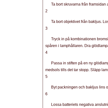
Ta bort skruvarna från framsidan 
2
Ta bort objektivet från bakljus. 
3
Tryck in på kombinationen bromslj
spåren i lamphållaren. Dra glödlampan
4
Passa in stiften på en ny glödla
medsols tills det tar stopp. Släpp lam
5
Byt packningen och bakljus lins 
6
Lossa batteriets negativa anslutni