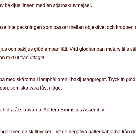
av bakljus linsen med en stjärnskruvmejsel.
Lossa inte packningen som passar mellan objektivet och kroppen 
us och bakljus glödlampan lätt. Vrid glödlampan moturs tills stif
 rakt ut från uttaget.
mpa med skårorna i lamphållaren i bakljusaggregat. Tryck in gl
pan, som ska vara låst i läge.
och dra åt skruvarna. Addera Bromsljus Assembly
ngar med en skiftnyckel. Lyft de negativa batterikablarna från de