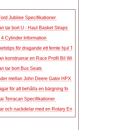
ord Jubilee Specifikationer
n tar bort U - Haul Basket Straps
 4 Cylinder Information
etstips för dragande ett femte hjul T
n konstruerar en Race Profil Bil Wing
n tar bort Bus Seats
nader mellan John Deere Gator HPX & XUV
agar för att behålla en bärgning fo
i Terracan Specifikationer
ar och nackdelar med en Rotary Engine