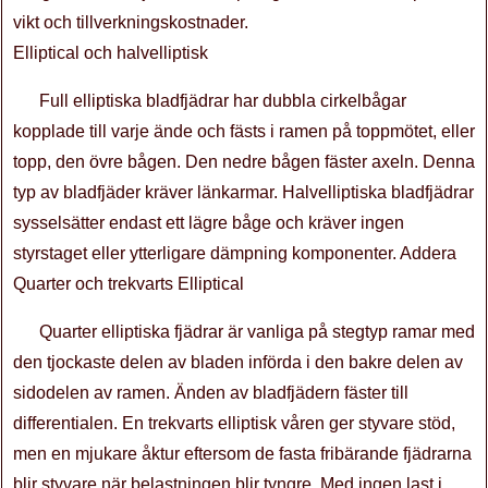
vikt och tillverkningskostnader.
Elliptical och halvelliptisk
Full elliptiska bladfjädrar har dubbla cirkelbågar
kopplade till varje ände och fästs i ramen på toppmötet, eller
topp, den övre bågen. Den nedre bågen fäster axeln. Denna
typ av bladfjäder kräver länkarmar. Halvelliptiska bladfjädrar
sysselsätter endast ett lägre båge och kräver ingen
styrstaget eller ytterligare dämpning komponenter. Addera
Quarter och trekvarts Elliptical
Quarter elliptiska fjädrar är vanliga på stegtyp ramar med
den tjockaste delen av bladen införda i den bakre delen av
sidodelen av ramen. Änden av bladfjädern fäster till
differentialen. En trekvarts elliptisk våren ger styvare stöd,
men en mjukare åktur eftersom de fasta fribärande fjädrarna
blir styvare när belastningen blir tyngre. Med ingen last i