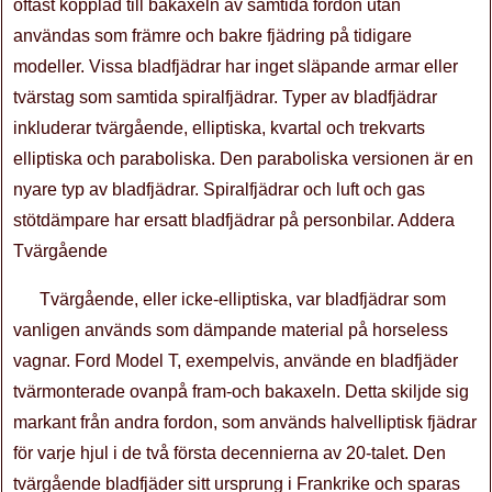
oftast kopplad till bakaxeln av samtida fordon utan
användas som främre och bakre fjädring på tidigare
modeller. Vissa bladfjädrar har inget släpande armar eller
tvärstag som samtida spiralfjädrar. Typer av bladfjädrar
inkluderar tvärgående, elliptiska, kvartal och trekvarts
elliptiska och paraboliska. Den paraboliska versionen är en
nyare typ av bladfjädrar. Spiralfjädrar och luft och gas
stötdämpare har ersatt bladfjädrar på personbilar. Addera
Tvärgående
Tvärgående, eller icke-elliptiska, var bladfjädrar som
vanligen används som dämpande material på horseless
vagnar. Ford Model T, exempelvis, använde en bladfjäder
tvärmonterade ovanpå fram-och bakaxeln. Detta skiljde sig
markant från andra fordon, som används halvelliptisk fjädrar
för varje hjul i de två första decennierna av 20-talet. Den
tvärgående bladfjäder sitt ursprung i Frankrike och sparas