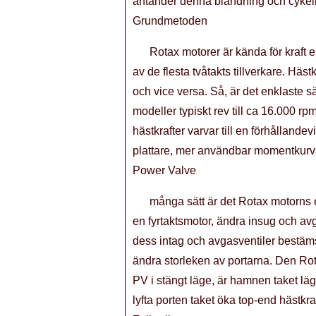
antänder denna blandning och cykeln
Grundmetoden
Rotax motorer är kända för kraft e
av de flesta tvåtakts tillverkare. Hä
och vice versa. Så, är det enklaste sä
modeller typiskt rev till ca 16.000 
hästkrafter varvar till en förhålland
plattare, mer användbar momentkurv
Power Valve
många sätt är det Rotax motorns 
en fyrtaktsmotor, ändra insug och avg
dess intag och avgasventiler bestäms 
ändra storleken av portarna. Den Ro
PV i stängt läge, är hamnen taket läg
lyfta porten taket öka top-end hästkraf