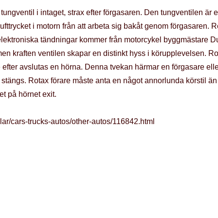
ngventil i intaget, strax efter förgasaren. Den tungventilen är
lufttrycket i motorn från att arbeta sig bakåt genom förgasaren
lt elektroniska tändningar kommer från motorcykel byggmästare Duc
n kraften ventilen skapar en distinkt hyss i körupplevelsen. Ro
ite efter avslutas en hörna. Denna tvekan härmar en förgasare ell
 stängs. Rotax förare måste anta en något annorlunda körstil än
et på hörnet exit.
lar/cars-trucks-autos/other-autos/116842.html