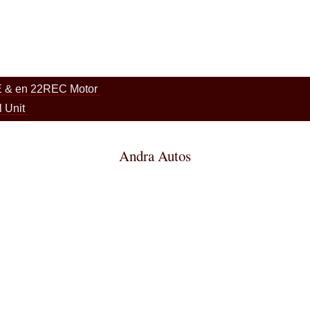
RE & en 22REC Motor
l Unit
Andra Autos