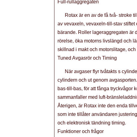
Full-rullaggregaten
Rotax är en av de få två- stroke t
av vevaxeln, vevaxeln-till-stav stifte
bärande. Roller lageraggregaten är 
rörelse, öka motorns livslängd och l
skillnad i makt och motorslitage, och
Tuned Avgasrör och Timing
När avgaser flyr tvåtakts s cylin
cylindern och ut genom avgasporten
bas-till-bas, för att fånga tryckvåg
sammanfaller med luft-bränsleladdni
Återigen, är Rotax inte den enda till
som inte tillåter användaren justerin
och elektronisk tändning timing.
Funktioner och frågor