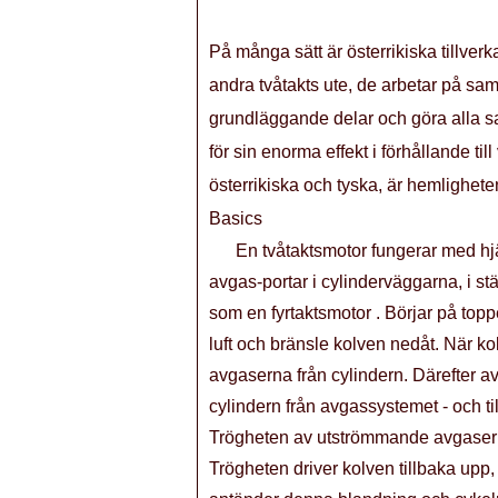
På många sätt är österrikiska tillver
andra tvåtakts ute, de arbetar på s
grundläggande delar och göra alla s
för sin enorma effekt i förhållande til
österrikiska och tyska, är hemligheten 
Basics
En tvåtaktsmotor fungerar med hjä
avgas-portar i cylinderväggarna, i stä
som en fyrtaktsmotor . Börjar på top
luft och bränsle kolven nedåt. När ko
avgaserna från cylindern. Därefter a
cylindern från avgassystemet - och til
Trögheten av utströmmande avgasern
Trögheten driver kolven tillbaka upp