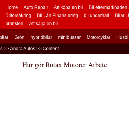
Home
Auto Repair
Att köpa en bil
Bil eftermarknaden a
Bilförsäkring
Bil Lån Finansiering
bil underhåll
Bilar ,
bränslen
Att sälja en bil
bilar
Grön
hybridbilar
minibussar
Motorcyklar
Husbi
os
>>
Andra Autos
>> Content
Hur gör Rotax Motorer Arbete