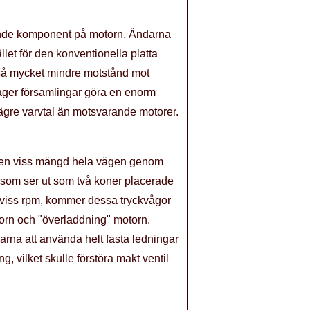
terande komponent på motorn. Ändarna
ället för den konventionella platta
kså mycket mindre motstånd mot
lager församlingar göra en enorm
 lägre varvtal än motsvarande motorer.
dra en viss mängd hela vägen genom
om ser ut som två koner placerade
n viss rpm, kommer dessa tryckvågor
orn och "överladdning" motorn.
karna att använda helt fasta ledningar
, vilket skulle förstöra makt ventil