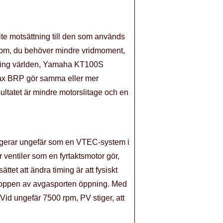
lite motsättning till den som används
r rpm, du behöver mindre vridmoment,
 karting världen, Yamaha KT100S
otax BRP gör samma eller mer
sultatet är mindre motorslitage och en
fungerar ungefär som en VTEC-system i
 ventiler som en fyrtaktsmotor gör,
et att ändra timing är att fysiskt
n toppen av avgasporten öppning. Med
 Vid ungefär 7500 rpm, PV stiger, att