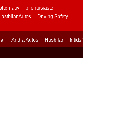
lternativ
bilentusiaster
 Lastbilar Autos
Driving Safety
lar
Andra Autos
Husbilar
fritidsfordon
SUVs
Skotrar