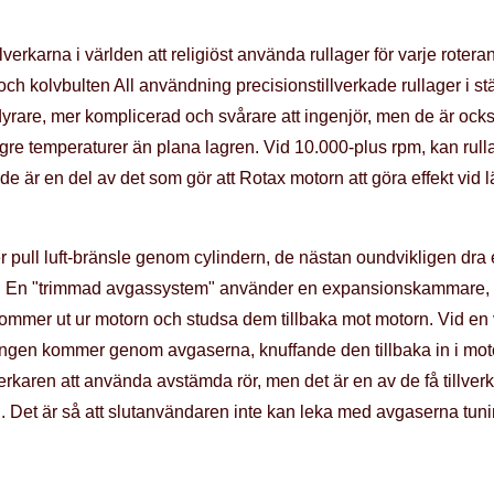
illverkarna i världen att religiöst använda rullager för varje ro
t och kolvbulten All användning precisionstillverkade rullager i st
dyrare, mer komplicerad och svårare att ingenjör, men de är oc
ägre temperaturer än plana lagren. Vid 10.000-plus rpm, kan rul
 de är en del av det som gör att Rotax motorn att göra effekt vid
der pull luft-bränsle genom cylindern, de nästan oundvikligen 
. En "trimmad avgassystem" använder en expansionskammare, s
or kommer ut ur motorn och studsa dem tillbaka mot motorn. Vid e
ngen kommer genom avgaserna, knuffande den tillbaka in i mot
verkaren att använda avstämda rör, men det är en av de få tillver
g. Det är så att slutanvändaren inte kan leka med avgaserna tuning