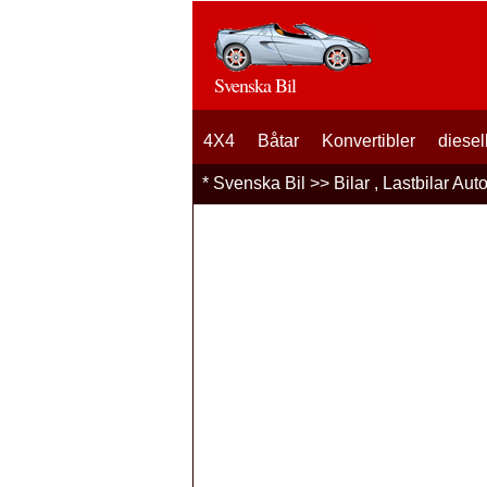
Svenska Bil
4X4
Båtar
Konvertibler
diesel
*
Svenska Bil
>>
Bilar , Lastbilar Aut