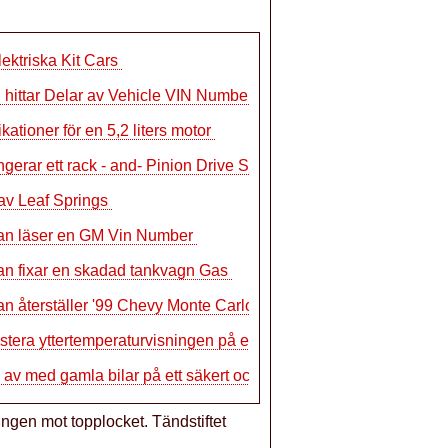
lektriska Kit Cars
 hittar Delar av Vehicle VIN Number
ikationer för en 5,2 liters motor
ngerar ett rack - and- Pinion Drive Sys
av Leaf Springs
an läser en GM Vin Number
n fixar en skadad tankvagn Gas
n återställer '99 Chevy Monte Carlo S
stera yttertemperaturvisningen på en C
i av med gamla bilar på ett säkert oc
ngen mot topplocket. Tändstiftet