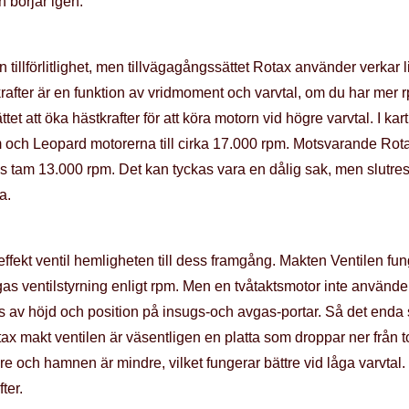
 börjar igen.
n tillförlitlighet, men tillvägagångssättet Rotax använder verkar 
stkrafter är en funktion av vridmoment och varvtal, om du har me
ttet att öka hästkrafter för att köra motorn vid högre varvtal. I
rpm och Leopard motorerna till cirka 17.000 rpm. Motsvarande R
evis tam 13.000 rpm. Det kan tyckas vara en dålig sak, men slutre
a.
effekt ventil hemligheten till dess framgång. Makten Ventilen 
as ventilstyrning enligt rpm. Men en tvåtaktsmotor inte använder
av höjd och position på insugs-och avgas-portar. Så det enda sätt
tax makt ventilen är väsentligen en platta som droppar ner frå
re och hamnen är mindre, vilket fungerar bättre vid låga varvtal.
ter.