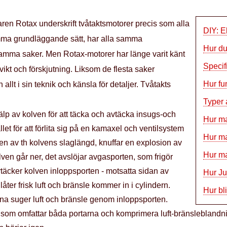
karen Rotax underskrift tvåtaktsmotorer precis som alla
DIY: E
amma grundläggande sätt, har alla samma
Hur du
amma saker. Men Rotax-motorer har länge varit känt
Specif
l vikt och förskjutning. Liksom de flesta saker
Hur fu
allt i sin teknik och känsla för detaljer. Tvåtakts
Typer 
lp av kolven för att täcka och avtäcka insugs-och
Hur m
llet för att förlita sig på en kamaxel och ventilsystem
Hur ma
pen av th kolvens slaglängd, knuffar en explosion av
Hur ma
lven går ner, det avslöjar avgasporten, som frigör
vtäcker kolven inloppsporten - motsatta sidan av
Hur Ju
låter frisk luft och bränsle kommer in i cylindern.
Hur bl
a suger luft och bränsle genom inloppsporten.
, som omfattar båda portarna och komprimera luft-bränsleblandni