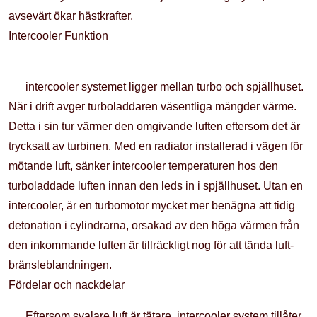
avsevärt ökar hästkrafter.
Intercooler Funktion
intercooler systemet ligger mellan turbo och spjällhuset.
När i drift avger turboladdaren väsentliga mängder värme.
Detta i sin tur värmer den omgivande luften eftersom det är
trycksatt av turbinen. Med en radiator installerad i vägen för
mötande luft, sänker intercooler temperaturen hos den
turboladdade luften innan den leds in i spjällhuset. Utan en
intercooler, är en turbomotor mycket mer benägna att tidig
detonation i cylindrarna, orsakad av den höga värmen från
den inkommande luften är tillräckligt nog för att tända luft-
bränsleblandningen.
Fördelar och nackdelar
Eftersom svalare luft är tätare, intercooler system tillåter