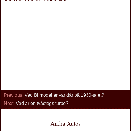
Previous:
Vad Bilmodeller var där på 1930-talet?
Next:
Vad är en tvåstegs turbo?
Andra Autos