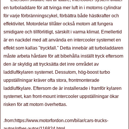
en turboladdare för att tvinga mer luft in i motorns cylindrar
för varje förbränningscykel, förbättra både hästkrafter och
effektivitet. Motordelar tillåter också motorn att fungera
smidigare och tillförlitligt, särskilt i varma klimat. Emellertid
är en nackdel med att använda en intercooler systemet en
effekt som kallas "tryckfall." Detta innebär att turboladdaren
måste arbeta hårdare för att bibehålla inställt tryck eftersom
den är skyldig att trycksätta det inre området av
laddluftkylaren systemet. Dessutom, hög-boost turbo
uppställningar kräver ofta stora, frontmonterade
laddluftkylare. Eftersom de är installerade i framför kylaren
systemet, kan front-mount intercooler uppställningar ökar
risken för att motorn överhettas.
.from:https://www.motorfordon.com/bilar/cars-trucks-
autos/other-autos/116824.html