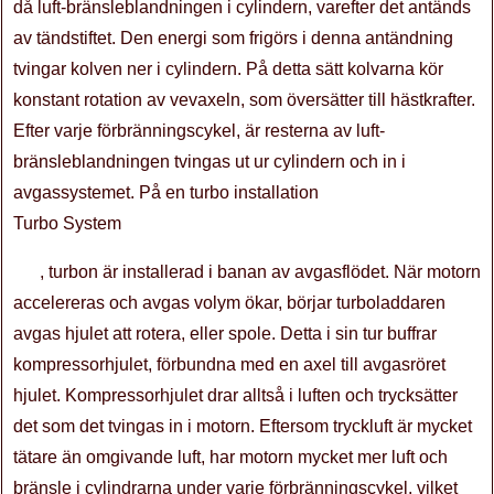
då luft-bränsleblandningen i cylindern, varefter det antänds
av tändstiftet. Den energi som frigörs i denna antändning
tvingar kolven ner i cylindern. På detta sätt kolvarna kör
konstant rotation av vevaxeln, som översätter till hästkrafter.
Efter varje förbränningscykel, är resterna av luft-
bränsleblandningen tvingas ut ur cylindern och in i
avgassystemet. På en turbo installation
Turbo System
, turbon är installerad i banan av avgasflödet. När motorn
accelereras och avgas volym ökar, börjar turboladdaren
avgas hjulet att rotera, eller spole. Detta i sin tur buffrar
kompressorhjulet, förbundna med en axel till avgasröret
hjulet. Kompressorhjulet drar alltså i luften och trycksätter
det som det tvingas in i motorn. Eftersom tryckluft är mycket
tätare än omgivande luft, har motorn mycket mer luft och
bränsle i cylindrarna under varje förbränningscykel, vilket