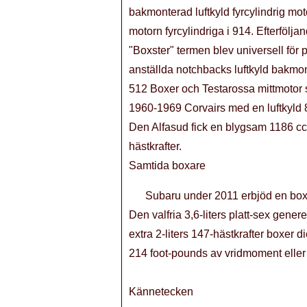
bakmonterad luftkyld fyrcylindrig mot
motorn fyrcylindriga i 914. Efterföl
"Boxster" termen blev universell för
anställda notchbacks luftkyld bakmon
512 Boxer och Testarossa mittmotor s
1960-1969 Corvairs med en luftkyld 8
Den Alfasud fick en blygsam 1186 cc m
hästkrafter.
Samtida boxare
Subaru under 2011 erbjöd en boxer
Den valfria 3,6-liters platt-sex gen
extra 2-liters 147-hästkrafter boxer 
214 foot-pounds av vridmoment eller 
Kännetecken