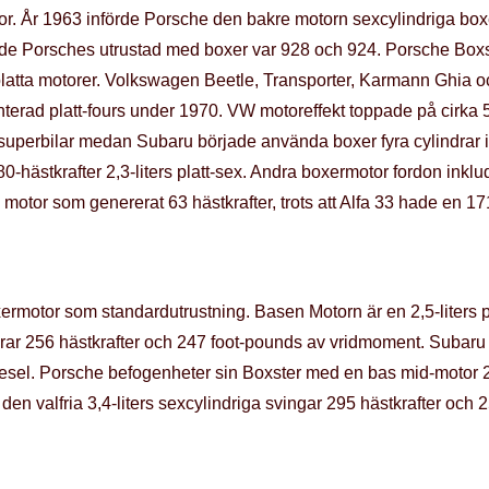
or. År 1963 införde Porsche den bakre motorn sexcylindriga boxer
jande Porsches utrustad med boxer var 928 och 924. Porsche Boxs
 platta motorer. Volkswagen Beetle, Transporter, Karmann Ghia 
terad platt-fours under 1970. VW motoreffekt toppade på cirka 53
uperbilar medan Subaru började använda boxer fyra cylindrar i 
0-hästkrafter 2,3-liters platt-sex. Andra boxermotor fordon ink
otor som genererat 63 hästkrafter, trots att Alfa 33 hade en 17
motor som standardutrustning. Basen Motorn är en 2,5-liters pla
ererar 256 hästkrafter och 247 foot-pounds av vridmoment. Subaru
diesel. Porsche befogenheter sin Boxster med en bas mid-motor 2
den valfria 3,4-liters sexcylindriga svingar 295 hästkrafter och