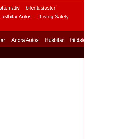
lternativ
bilentusiaster
 Lastbilar Autos
Driving Safety
lar
Andra Autos
Husbilar
fritidsfordon
SUVs
Skotrar