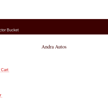
ctor Bucket
Andra Autos
f Cart
er