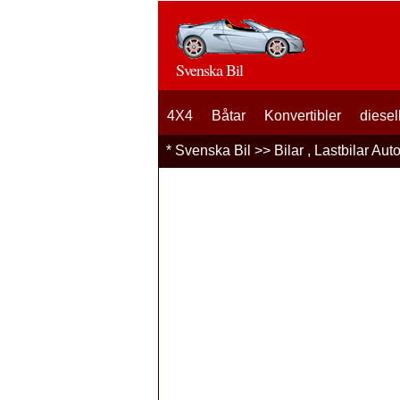
Svenska Bil
4X4
Båtar
Konvertibler
diesel
*
Svenska Bil
>>
Bilar , Lastbilar Aut