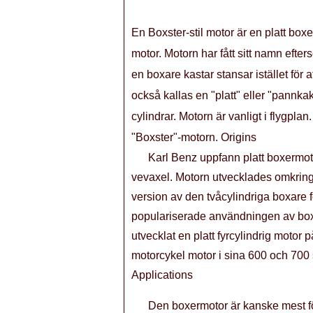
En Boxster-stil motor är en platt box
motor. Motorn har fått sitt namn eft
en boxare kastar stansar istället för a
också kallas en "platt" eller "pannkak
cylindrar. Motorn är vanligt i flygpl
"Boxster"-motorn. Origins
Karl Benz uppfann platt boxermot
vevaxel. Motorn utvecklades omkring 5
version av den tvåcylindriga boxare
populariserade användningen av boxe
utvecklat en platt fyrcylindrig motor
motorcykel motor i sina 600 och 700
Applications
Den boxermotor är kanske mest fö