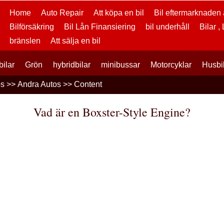
Home
Auto Repair
Att köpa en bil
Bil eftermarknaden a
Bilförsäkring
Bil Lån Finansiering
bil underhåll
Bilar ,
bränslen
Att sälja en bil
bilar
Grön
hybridbilar
minibussar
Motorcyklar
Husbi
os
>>
Andra Autos
>> Content
Vad är en Boxster-Style Engine?