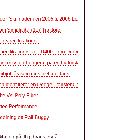
ell Skillnader i en 2005 & 2006 Lexus
om Simplicity 7117 Traktorer
torspecifikationer
pecifikationer för JD400 John Deere dr
ansmission Fungerar på en hydrostatisk
hjul lås som gick mellan Däck
n identifierar en Dodge Transfer Case
te Vs. Poly Fiber
rtec Performance
delning ett Rail Buggy
at en pålitlig, bränslesnål