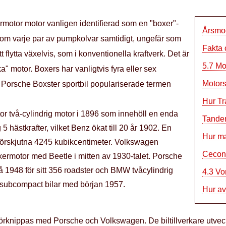
ermotor motor vanligen identifierad som en "boxer"-
Årsmod
ersom varje par av pumpkolvar samtidigt, ungefär som
Fakta 
tt flytta växelvis, som i konventionella kraftverk. Det är
5.7 Mo
a" motor. Boxers har vanligtvis fyra eller sex
Motors
an. Porsche Boxster sportbil populariserade termen
Hur Tr
or två-cylindrig motor i 1896 som innehöll en enda
Tandem
 hästkrafter, vilket Benz ökat till 20 år 1902. En
Hur ma
 förskjutna 4245 kubikcentimeter. Volkswagen
Ceconi
rmotor med Beetle i mitten av 1930-talet. Porsche
 på 1948 för sitt 356 roadster och BMW tvåcylindrig
4.3 Vo
 subcompact bilar med början 1957.
Hur av
rknippas med Porsche och Volkswagen. De biltillverkare utveckl