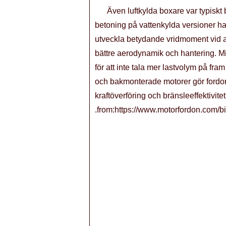
Även luftkylda boxare var typiskt
betoning på vattenkylda versioner h
utveckla betydande vridmoment vid alla
bättre aerodynamik och hantering. Mit
för att inte tala mer lastvolym på f
och bakmonterade motorer gör fordone
kraftöverföring och bränsleeffektivite
.from:https://www.motorfordon.com/bi