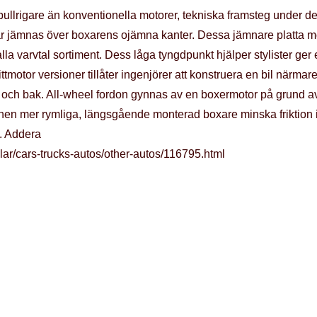
 bullrigare än konventionella motorer, tekniska framsteg under 
ar jämnas över boxarens ojämna kanter. Dessa jämnare platta m
 varvtal sortiment. Dess låga tyngdpunkt hjälper stylister ger en lä
tmotor versioner tillåter ingenjörer att konstruera en bil närmar
ram och bak. All-wheel fordon gynnas av en boxermotor på grund 
n mer rymliga, längsgående monterad boxare minska friktion i dr
t. Addera
lar/cars-trucks-autos/other-autos/116795.html