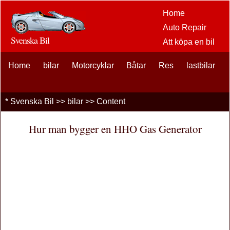
Home
Auto Repair
Svenska Bil
Att köpa en bil
Bil
Home
bilar
Motorcyklar
Båtar
Res
eftermarknaden
lastbilar
alternativ
bilentusiaster
*
Svenska Bil
>>
bilar
>> Content
Bilförsäkring
Bil Lån
Hur man bygger en HHO Gas Generator
Finansiering
bil underhåll
Bilar , Lastbilar
Autos
Driving Safety
bränslen
Att sälja en bil