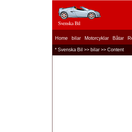
Svenska Bil
Home
bilar
Motorcyklar
Båtar
R
*
Svenska Bil
>>
bilar
>> Content