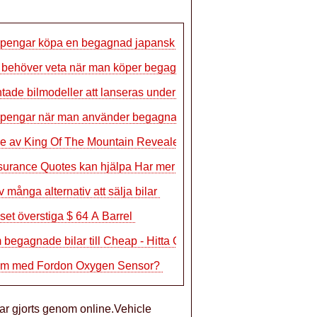
pengar köpa en begagnad japansk bil
u behöver veta när man köper begagna
tade bilmodeller att lanseras under 2
pengar när man använder begagnade bil
e av King Of The Mountain Revealed
surance Quotes kan hjälpa Har mer kass
v många alternativ att sälja bilar
iset överstiga $ 64 A Barrel
m begagnade bilar till Cheap - Hitta Gi
em med Fordon Oxygen Sensor?
 har gjorts genom online.Vehicle