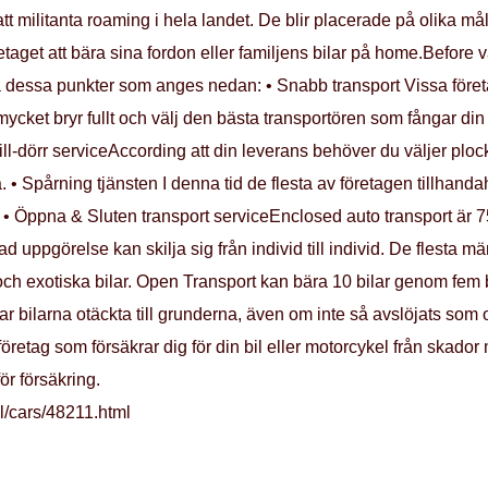
 att militanta roaming i hela landet. De blir placerade på olika må
retaget att bära sina fordon eller familjens bilar på home.Before v
kta dessa punkter som anges nedan: • Snabb transport Vissa företa
ycket bryr fullt och välj den bästa transportören som fångar din 
till-dörr serviceAccording att din leverans behöver du väljer plo
. • Spårning tjänsten I denna tid de flesta av företagen tillhanda
av. • Öppna & Sluten transport serviceEnclosed auto transport 
nad uppgörelse kan skilja sig från individ till individ. De flesta 
 och exotiska bilar. Open Transport kan bära 10 bilar genom fem b
r bilarna otäckta till grunderna, även om inte så avslöjats som
retag som försäkrar dig för din bil eller motorcykel från skador m
för försäkring.
l/cars/48211.html