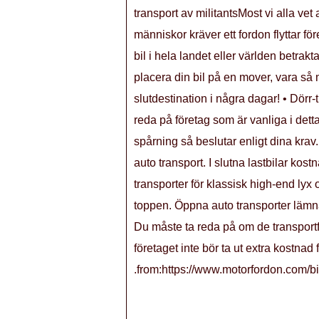
transport av militantsMost vi alla vet
människor kräver ett fordon flyttar fö
bil i hela landet eller världen betra
placera din bil på en mover, vara så m
slutdestination i några dagar! • Dörr-
reda på företag som är vanliga i detta
spårning så beslutar enligt dina kr
auto transport. I slutna lastbilar kost
transporter för klassisk high-end lyx
toppen. Öppna auto transporter lämna
Du måste ta reda på om de transportfö
företaget inte bör ta ut extra kostnad 
.from:https://www.motorfordon.com/bi