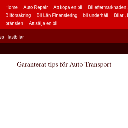
Home
Auto Repair
Att köpa en bil
Bil eftermarknaden a
Bilförsäkring
Bil Lån Finansiering
bil underhåll
Bilar ,
bränslen
Att sälja en bil
es
lastbilar
Garanterat tips för Auto Transport