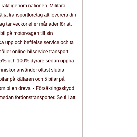
l rakt igenom nationen. Militära
älja transportföretag att leverera din
g tar veckor eller månader för att
bil på motorvägen till sin
cka upp och befrielse service och ta
håller online-bilservice transport
är 75% och 100% dyrare sedan öppna
människor använder oftast slutna
ilar på källaren och 5 bilar på
 om bilen drevs. • Försäkringsskydd
edan fordonstransporter. Se till att