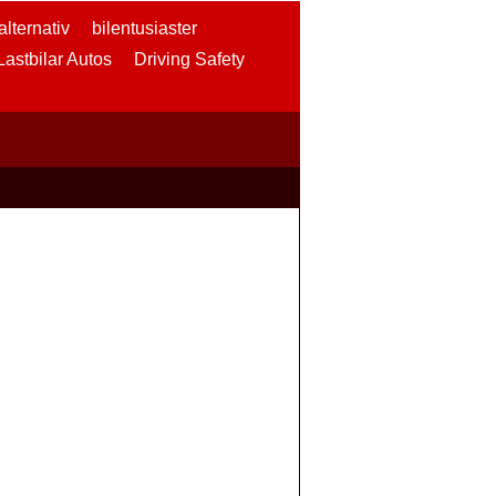
lternativ
bilentusiaster
 Lastbilar Autos
Driving Safety