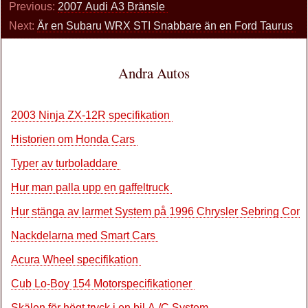
Previous:
2007 Audi A3 Bränsle
Next:
Är en Subaru WRX STI Snabbare än en Ford Taurus
Andra Autos
2003 Ninja ZX-12R specifikation
Historien om Honda Cars
Typer av turboladdare
Hur man palla upp en gaffeltruck
Hur stänga av larmet System på 1996 Chrysler Sebring Conv
Nackdelarna med Smart Cars
Acura Wheel specifikation
Cub Lo-Boy 154 Motorspecifikationer
Skälen för högt tryck i en bil A /C System