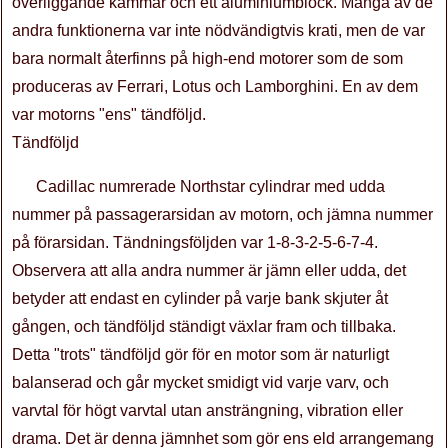
överliggande kammar och ett aluminiumblock. Många av de
andra funktionerna var inte nödvändigtvis krati, men de var
bara normalt återfinns på high-end motorer som de som
produceras av Ferrari, Lotus och Lamborghini. En av dem
var motorns "ens" tändföljd.
Tändföljd
Cadillac numrerade Northstar cylindrar med udda
nummer på passagerarsidan av motorn, och jämna nummer
på förarsidan. Tändningsföljden var 1-8-3-2-5-6-7-4.
Observera att alla andra nummer är jämn eller udda, det
betyder att endast en cylinder på varje bank skjuter åt
gången, och tändföljd ständigt växlar fram och tillbaka.
Detta "trots" tändföljd gör för en motor som är naturligt
balanserad och går mycket smidigt vid varje varv, och
varvtal för högt varvtal utan ansträngning, vibration eller
drama. Det är denna jämnhet som gör ens eld arrangemang