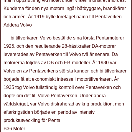
män i uppslutning vid mötet under vilken mönstret infördes.
Kunderna för den nya motorn ingår båtbyggare, brandkårer
och armén. År 1919 bytte företaget namn till Pentaverken.
Addera Volvo
biltillverkaren Volvo beställde sina första Pentamotorer
1925, och den resulterande 28-hästkrafter DA-motorer
levererades av Pentaverken till Volvo två år senare. Da
motorerna följdes av DB och EB-modeller. År 1930 var
Volvo en av Pentaverkens största kunder, och biltillverkaren
började få ett ekonomiskt intresse i motortillverkaren. År
1935 tog Volvo fullständig kontroll över Pentaverken och
döpte om det till Volvo Pentaverken. Under andra
världskriget, var Volvo distraherad av krig produktion, men
efterkrigstiden började en period av intensiv
produktutveckling för Penta.
B36 Motor