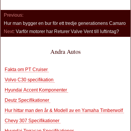
Previous:
Hur man bygger en bur för ett tredje generationens Camaro
Next:
Varför motorer har Returer Valve Vent till luftintag?
Andra Autos
Fakta om PT Cruiser
Volvo C30 specifikation
Hyundai Accent Komponenter
Deutz Specifikationer
Hur hittar man den år & Modell av en Yamaha Timberwolf
Chevy 307 Specifikationer
Hyundai Terracan Specifikationer