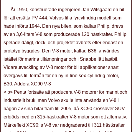
År 1950, konstruerade ingenjören Jan Wilsgaard en bil
för att ersätta PV 444, Volvos lilla fyrcylindrig modell som
hade införts 1944. Den nya bilen, som kallas Philip, drevs
av en 3,6-liters V-8 som producerade 120 hästkrafter. Philip
spelade dåligt, dock, och projektet avbröts efter endast en
prototyp byggdes. Den V-8 motor, kallad B36, användes
istället för marina tillämpningar och i Snabbe lätt lastbil.
Vidareutveckling av V-8 motor för bil applikationer snart
övergavs till förmån för en ny in-line sex-cylindrig motor,
B30. Addera XC90 V-8
< p> Penta fortsatte att producera V-8 motorer för marint och
industriellt bruk, men Volvo skulle inte använda en V-8 i
någon av sina bilar fram till 2005, då XC90 crossover SUV
erbjöds med en 315-hästkrafter V-8 motor som ett alternativ.
Märkeffekt XC90: s V-8 var nedgraderad till 311 hästkrafter