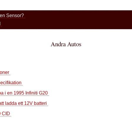
gen Sensor?
d
Andra Autos
ioner
ecifikation
a i en 1995 Infiniti G20
t ladda ett 12V batteri
50 CID