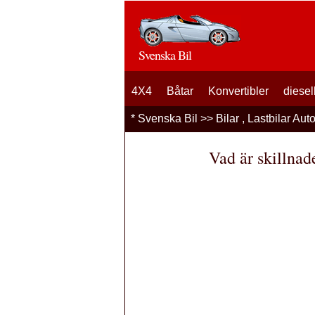
Svenska Bil
4X4
Båtar
Konvertibler
diesel
*
Svenska Bil
>>
Bilar , Lastbilar Aut
Vad är skillnad