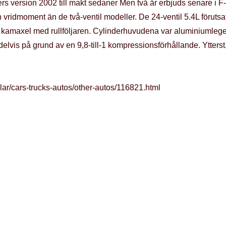
rs version 2002 till makt sedaner Men två år erbjuds senare i F-
h vridmoment än de två-ventil modeller. De 24-ventil 5.4L förutsatt
 kamaxel med rullföljaren. Cylinderhuvudena var aluminiumlege
lvis på grund av en 9,8-till-1 kompressionsförhållande. Ytterst,
lar/cars-trucks-autos/other-autos/116821.html