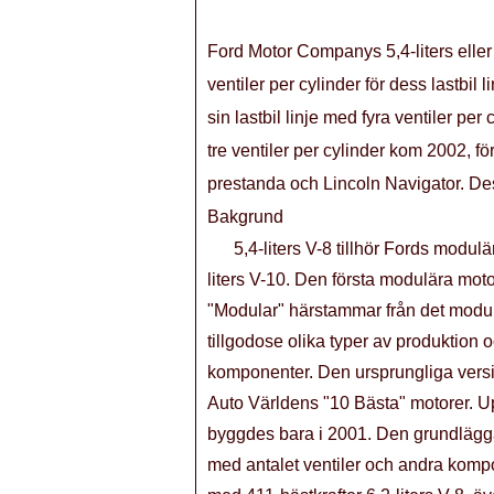
Ford Motor Companys 5,4-liters elle
ventiler per cylinder för dess lastbi
sin lastbil linje med fyra ventiler per
tre ventiler per cylinder kom 2002, fö
prestanda och Lincoln Navigator. Dess
Bakgrund
5,4-liters V-8 tillhör Fords modul
liters V-10. Den första modulära mo
"Modular" härstammar från det modulä
tillgodose olika typer av produktion 
komponenter. Den ursprungliga versio
Auto Världens "10 Bästa" motorer. U
byggdes bara i 2001. Den grundläggan
med antalet ventiler och andra kompo