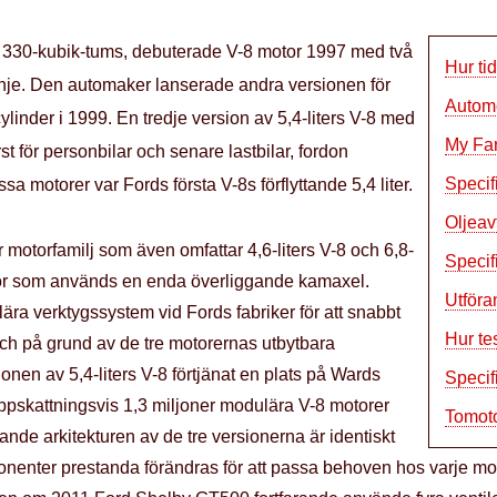
r 330-kubik-tums, debuterade V-8 motor 1997 med två
Hur t
l linje. Den automaker lanserade andra versionen för
Automo
 cylinder i 1999. En tredje version av 5,4-liters V-8 med
My Far
rst för personbilar och senare lastbilar, fordon
Specif
a motorer var Fords första V-8s förflyttande 5,4 liter.
Oljeav
är motorfamilj som även omfattar 4,6-liters V-8 och 6,8-
Specif
tor som används en enda överliggande kamaxel.
Utföra
ra verktygssystem vid Fords fabriker för att snabbt
Hur te
och på grund av de tre motorernas utbytbara
nen av 5,4-liters V-8 förtjänat en plats på Wards
Specifi
ppskattningsvis 1,3 miljoner modulära V-8 motorer
Tomoto
de arkitekturen av de tre versionerna är identiskt
nenter prestanda förändras för att passa behoven hos varje mod