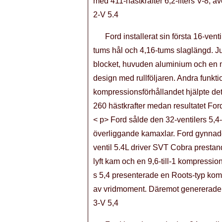
med 411-hästkrafter 6,2-liters V-8, 
2-V 5.4
Ford installerat sin första 16-ven
tums hål och 4,16-tums slaglängd. Ju
blocket, huvuden aluminium och en mu
design med rullföljaren. Andra funktio
kompressionsförhållandet hjälpte det
260 hästkrafter medan resultatet Fo
< p> Ford sålde den 32-ventilers 5,4-
överliggande kamaxlar. Ford gynnade 
ventil 5.4L driver SVT Cobra prestand
lyft kam och en 9,6-till-1 kompressi
s 5,4 presenterade en Roots-typ kompr
av vridmoment. Däremot genererade L
3-V 5,4