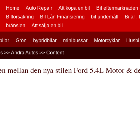
Home
Auto Repair
Att köpa en bil
Bil eftermarknaden a
Bilförsäkring
Bil Lån Finansiering
bil underhåll
Bilar ,
bränslen
Att sälja en bil
bilar
Grön
hybridbilar
minibussar
Motorcyklar
Husbi
os
>>
Andra Autos
>> Content
en mellan den nya stilen Ford 5.4L Motor & d