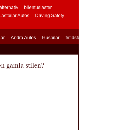
lternativ
bilentusiaster
 Lastbilar Autos
Driving Safety
lar
Andra Autos
Husbilar
fritidsfordon
SUVs
Skotrar
en gamla stilen?