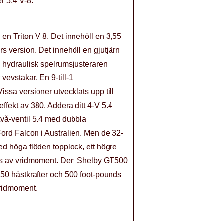
r 5,4 V-8.
 en Triton V-8. Det innehöll en 3,55-
s version. Det innehöll en gjutjärn
n hydraulisk spelrumsjusteraren
 vevstakar. En 9-till-1
ssa versioner utvecklats upp till
fekt av 380. Addera ditt 4-V 5.4
två-ventil 5.4 med dubbla
Ford Falcon i Australien. Men de 32-
med höga flöden topplock, ett högre
ounds av vridmoment. Den Shelby GT500
 550 hästkrafter och 500 foot-pounds
vridmoment.