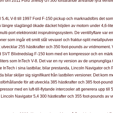
även om 2011 Ford Shelby GT500 fortfarande använde fyra ventile
til 5.4L V-8 till 1997 Ford F-150 pickup och marknadsförs det som
 längre slaglängd ökade däcket höjden av motorn under 4,6-liter
lti-port elektroniskt insprutningssystem. De ventillyftare var e
ner som ingår ett smitt stål vevaxel och fraktur-split metallpulver
 utvecklar 255 hästkrafter och 350 foot-pounds av vridmoment. Vi
rd SVT Blixtnedslag F-150 kom med en kompressor och en märkef
liters som InTech V-8. Det var en ny version av de ursprungliga 
InTech i sina lastbilar, bilar prestanda, Lincoln Navigator och 
a bilar skiljer sig signifikant från lastbilen versioner. Det kom 
onsförhållande för att utveckla 385 hästkrafter och 385 foot-p
essor med en luft-till-flytande intercooler att generera upp till
incoln Navigator 5,4 300 hästkrafter och 355 foot-pounds av 