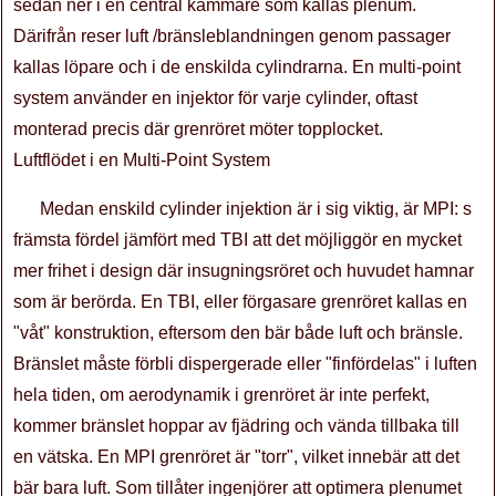
sedan ner i en central kammare som kallas plenum.
Därifrån reser luft /bränsleblandningen genom passager
kallas löpare och i de enskilda cylindrarna. En multi-point
system använder en injektor för varje cylinder, oftast
monterad precis där grenröret möter topplocket.
Luftflödet i en Multi-Point System
Medan enskild cylinder injektion är i sig viktig, är MPI: s
främsta fördel jämfört med TBI att det möjliggör en mycket
mer frihet i design där insugningsröret och huvudet hamnar
som är berörda. En TBI, eller förgasare grenröret kallas en
"våt" konstruktion, eftersom den bär både luft och bränsle.
Bränslet måste förbli dispergerade eller "finfördelas" i luften
hela tiden, om aerodynamik i grenröret är inte perfekt,
kommer bränslet hoppar av fjädring och vända tillbaka till
en vätska. En MPI grenröret är "torr", vilket innebär att det
bär bara luft. Som tillåter ingenjörer att optimera plenumet