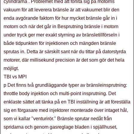
cylindrarna . Problemet med att förlita sig på motorns
vakuum för att leverera bränsle är att vakuumet blir den
enda avgörande faktorn för hur mycket bränsle går in i
motorn och när det går in Besprutning bränsle i motorn
under tryck ger mer exakt styrning av bränsletillförseln i
både tidpunkten för injektionen och mängden bränsle
sprutas in. Detta är särskilt sant när du tittar på datorstyrda
motorer, där millisekund precision är det som gör det hela
möjligt.
TBI vs MPI
p Det finns två grundläggande typer av bränsleinsprutning:
throttle body injektion och multi-point insprutning. Det
enklaste sättet att tänka på en TBI inställning är att föreställa
sig en förgasare med injektorer monterade över intaget hål,
som vi kallar "venturirör." Bränsle sprutar nedåt från
spridarna och genom gasreglage bladen i spjällhuset,