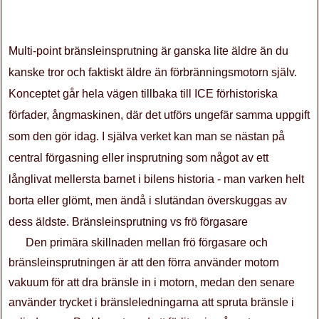
Multi-point bränsleinsprutning är ganska lite äldre än du
kanske tror och faktiskt äldre än förbränningsmotorn själv.
Konceptet går hela vägen tillbaka till ICE förhistoriska
förfader, ångmaskinen, där det utförs ungefär samma uppgift
som den gör idag. I själva verket kan man se nästan på
central förgasning eller insprutning som något av ett
långlivat mellersta barnet i bilens historia - man varken helt
borta eller glömt, men ändå i slutändan överskuggas av
dess äldste. Bränsleinsprutning vs frö förgasare
Den primära skillnaden mellan frö förgasare och
bränsleinsprutningen är att den förra använder motorn
vakuum för att dra bränsle in i motorn, medan den senare
använder trycket i bränsleledningarna att spruta bränsle i