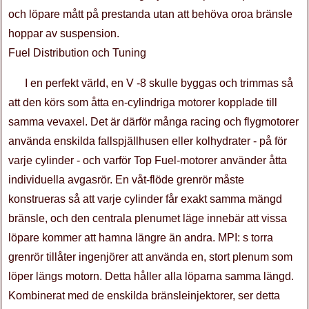
och löpare mått på prestanda utan att behöva oroa bränsle
hoppar av suspension.
Fuel Distribution och Tuning
I en perfekt värld, en V -8 skulle byggas och trimmas så
att den körs som åtta en-cylindriga motorer kopplade till
samma vevaxel. Det är därför många racing och flygmotorer
använda enskilda fallspjällhusen eller kolhydrater - på för
varje cylinder - och varför Top Fuel-motorer använder åtta
individuella avgasrör. En våt-flöde grenrör måste
konstrueras så att varje cylinder får exakt samma mängd
bränsle, och den centrala plenumet läge innebär att vissa
löpare kommer att hamna längre än andra. MPI: s torra
grenrör tillåter ingenjörer att använda en, stort plenum som
löper längs motorn. Detta håller alla löparna samma längd.
Kombinerat med de enskilda bränsleinjektorer, ser detta