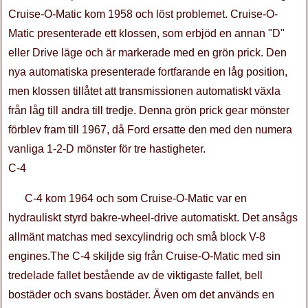
Cruise-O-Matic kom 1958 och löst problemet. Cruise-O-
Matic presenterade ett klossen, som erbjöd en annan "D"
eller Drive läge och är markerade med en grön prick. Den
nya automatiska presenterade fortfarande en låg position,
men klossen tillåtet att transmissionen automatiskt växla
från låg till andra till tredje. Denna grön prick gear mönster
förblev fram till 1967, då Ford ersatte den med den numera
vanliga 1-2-D mönster för tre hastigheter.
C-4
C-4 kom 1964 och som Cruise-O-Matic var en
hydrauliskt styrd bakre-wheel-drive automatiskt. Det ansågs
allmänt matchas med sexcylindrig och små block V-8
engines.The C-4 skiljde sig från Cruise-O-Matic med sin
tredelade fallet bestående av de viktigaste fallet, bell
bostäder och svans bostäder. Även om det används en