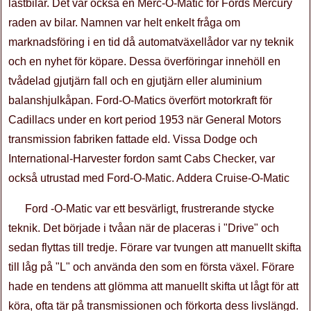
lastbilar. Det var också en Merc-O-Matic för Fords Mercury
raden av bilar. Namnen var helt enkelt fråga om
marknadsföring i en tid då automatväxellådor var ny teknik
och en nyhet för köpare. Dessa överföringar innehöll en
tvådelad gjutjärn fall och en gjutjärn eller aluminium
balanshjulkåpan. Ford-O-Matics överfört motorkraft för
Cadillacs under en kort period 1953 när General Motors
transmission fabriken fattade eld. Vissa Dodge och
International-Harvester fordon samt Cabs Checker, var
också utrustad med Ford-O-Matic. Addera Cruise-O-Matic
Ford -O-Matic var ett besvärligt, frustrerande stycke
teknik. Det började i tvåan när de placeras i "Drive" och
sedan flyttas till tredje. Förare var tvungen att manuellt skifta
till låg på "L" och använda den som en första växel. Förare
hade en tendens att glömma att manuellt skifta ut lågt för att
köra, ofta tär på transmissionen och förkorta dess livslängd.