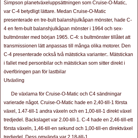
Simpson planetväxeluppsättningen som Cruise-O-Matic,
var C-4 betydligt lättare. Medan Cruise-O-Matic
presenterade en tre-bult balanshjulkåpan mönster, hade C-
4 en fem-bult balanshjulkåpan mönster i 1964 och sex-
bultmönster med början 1965. C-4: s bultmönster tillåtet att
transmissionen lätt anpassas till många olika motorer. Den
C-4 presenterade också två mätsticka varianter:. Mätstickan
i fallet med personbilar och mätstickan som sitter direkt i
överföringen pan för lastbilar
Utväxling
De växlarna för Cruise-O-Matic och C4 sändningar
varierade något. Cruise-O-Matic hade en 2,40-till-1 första
växel, 1.47-till-1 andra växeln och en 1,00-till-1 direkt växel
tredjedel. Backslaget var 2.00-till-1. C-4 hade en 2,46-till-ett
första växeln, 1,46-till-en sekund och 1,00-till-en direktväxel
tredjedel. Dess omvända var 2.18-till-1.