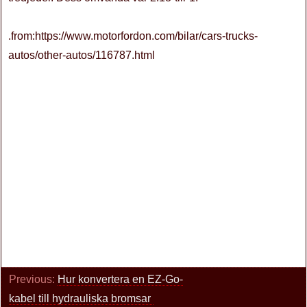
.from:https://www.motorfordon.com/bilar/cars-trucks-
autos/other-autos/116787.html
Previous:
Hur konvertera en EZ-Go-
kabel till hydrauliska bromsar