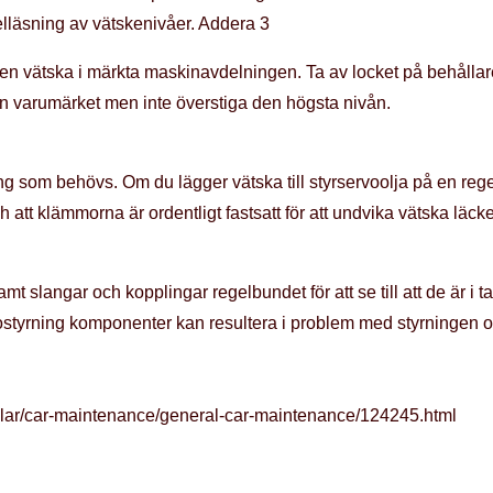
elläsning av vätskenivåer. Addera 3
gen vätska i märkta maskinavdelningen. Ta av locket på behållare
n varumärket men inte överstiga den högsta nivån.
g som behövs. Om du lägger vätska till styrservoolja på en rege
h att klämmorna är ordentligt fastsatt för att undvika vätska läcke
t slangar och kopplingar regelbundet för att se till att de är i ta
vostyrning komponenter kan resultera i problem med styrningen oc
ilar/car-maintenance/general-car-maintenance/124245.html