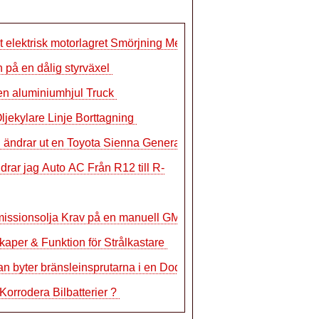
t elektrisk motorlagret Smörjning Meto
 på en dålig styrväxel
n aluminiumhjul Truck
ljekylare Linje Borttagning
 ändrar ut en Toyota Sienna Generator
drar jag Auto AC Från R12 till R-
issionsolja Krav på en manuell GM
aper & Funktion för Strålkastare
n byter bränsleinsprutarna i en Dodge
 Korrodera Bilbatterier ?