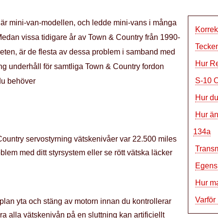
är mini-van-modellen, och ledde mini-vans i många
Korrek
 Medan vissa tidigare år av Town & Country från 1990-
Tecken
ligheten, är de flesta av dessa problem i samband med
Hur Re
ng underhåll för samtliga Town & Country fordon
S-10 O
du behöver
Hur du
Hur än
134a
Country servostyrning vätskenivåer var 22.500 miles
Transm
blem med ditt styrsystem eller se rött vätska läcker
Egensk
Hur ma
Varför
lan yta och stäng av motorn innan du kontrollerar
a alla vätskenivån på en sluttning kan artificiellt