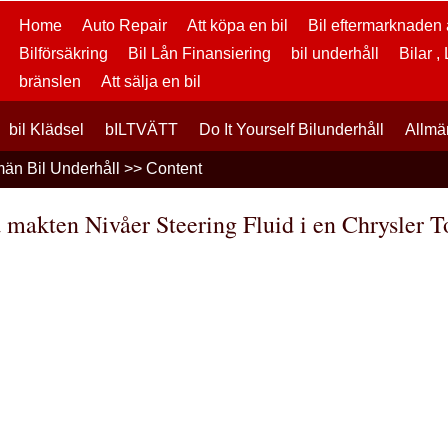
Home
Auto Repair
Att köpa en bil
Bil eftermarknaden a
Bilförsäkring
Bil Lån Finansiering
bil underhåll
Bilar ,
bränslen
Att sälja en bil
bil Klädsel
bILTVÄTT
Do It Yourself Bilunderhåll
Allmä
män Bil Underhåll
>> Content
a makten Nivåer Steering Fluid i en Chrysler