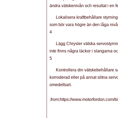
ändra vätskenivån och resultat i en f
Lokalisera kraftbehållare styrnin
som bör vara högre än den låga nivå
4
Lägg Chrysler vätska servostyrnin
inte finns några läckor i slangarna oc
5
Kontrollera din vätskebehållare sam
korroderad eller på annat slitna ser
omedelbart.
.from:https://www.motorfordon.com/b