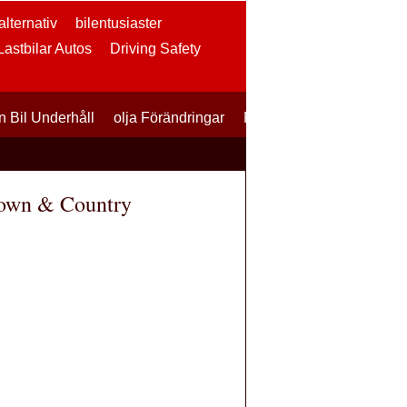
lternativ
bilentusiaster
 Lastbilar Autos
Driving Safety
n Bil Underhåll
olja Förändringar
Professionell Bilunderhål
 Town & Country