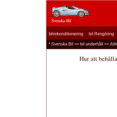
Svenska Bil
bilrekonditionering
bil Rengöring
*
Svenska Bil
>>
bil underhåll
>>
All
Hur att behåll