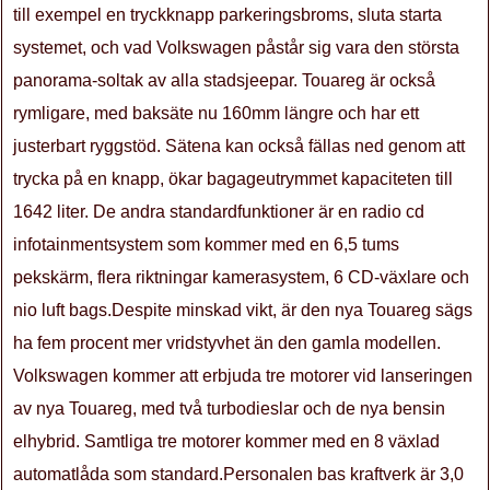
till exempel en tryckknapp parkeringsbroms, sluta starta
systemet, och vad Volkswagen påstår sig vara den största
panorama-soltak av alla stadsjeepar. Touareg är också
rymligare, med baksäte nu 160mm längre och har ett
justerbart ryggstöd. Sätena kan också fällas ned genom att
trycka på en knapp, ökar bagageutrymmet kapaciteten till
1642 liter. De andra standardfunktioner är en radio cd
infotainmentsystem som kommer med en 6,5 tums
pekskärm, flera riktningar kamerasystem, 6 CD-växlare och
nio luft bags.Despite minskad vikt, är den nya Touareg sägs
ha fem procent mer vridstyvhet än den gamla modellen.
Volkswagen kommer att erbjuda tre motorer vid lanseringen
av nya Touareg, med två turbodieslar och de nya bensin
elhybrid. Samtliga tre motorer kommer med en 8 växlad
automatlåda som standard.Personalen bas kraftverk är 3,0