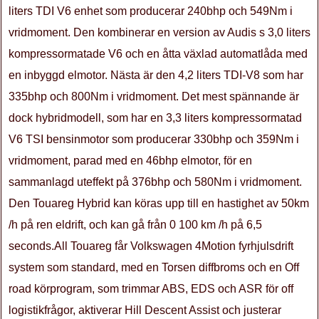
liters TDI V6 enhet som producerar 240bhp och 549Nm i
vridmoment. Den kombinerar en version av Audis s 3,0 liters
kompressormatade V6 och en åtta växlad automatlåda med
en inbyggd elmotor. Nästa är den 4,2 liters TDI-V8 som har
335bhp och 800Nm i vridmoment. Det mest spännande är
dock hybridmodell, som har en 3,3 liters kompressormatad
V6 TSI bensinmotor som producerar 330bhp och 359Nm i
vridmoment, parad med en 46bhp elmotor, för en
sammanlagd uteffekt på 376bhp och 580Nm i vridmoment.
Den Touareg Hybrid kan köras upp till en hastighet av 50km
/h på ren eldrift, och kan gå från 0 100 km /h på 6,5
seconds.All Touareg får Volkswagen 4Motion fyrhjulsdrift
system som standard, med en Torsen diffbroms och en Off
road körprogram, som trimmar ABS, EDS och ASR för off
logistikfrågor, aktiverar Hill Descent Assist och justerar