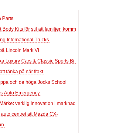
n Parts
t Body Kits för stil att familjen komm
ng International Trucks
t på Lincoln Mark Vi
ka Luxury Cars & Classic Sports Bilhand
att tänka på när frakt
appa och de höga Jocks School
ts Auto Emergency
Märke: verklig innovation i marknadsfö
 auto centret att Mazda CX-
an