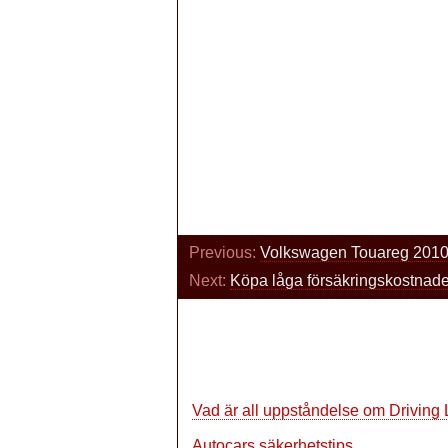
Previous:
Volkswagen Touareg 201
Next:
Köpa låga försäkringskostnader
Vad är all uppståndelse om Drivin
Autocars säkerhetstips