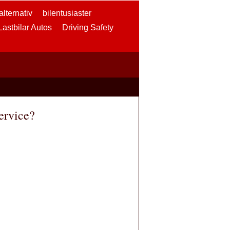
lternativ
bilentusiaster
 Lastbilar Autos
Driving Safety
ervice?