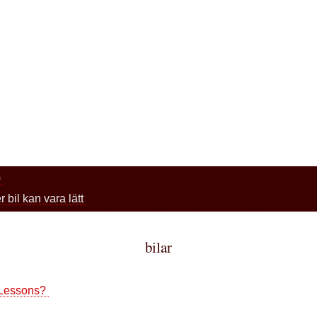
0
 bil kan vara lätt
bilar
g Lessons?