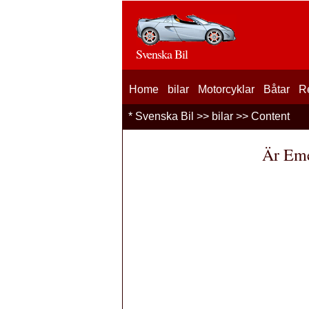
Svenska Bil
Home
bilar
Motorcyklar
Båtar
R
*
Svenska Bil
>>
bilar
>> Content
Är Eme