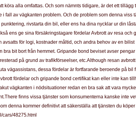
att köra alla omfattas. Och som nämnts tidigare, är det ett tillägg
re i fall av vägkanten problem. Och de problem som denna viss täck
punktering, rivstarta din bil, eller ens ha dina nycklar ur din låst
ckså ens ge sina försäkringstagare fördelar Avbrott av resa och g
avsatts för logi, kostnader måltid, och andra behov av en bilist i f
 en bra bit bort från hemmet. Gripande bond beviset avser penga
arresterad på grund av trafikförseelser, etc.Although resan avbr
ta vägassistans, dessa fördelar är fortfarande beroende på bil
ott fördelar och gripande bond certifikat kan eller inte kan till
akut vägkanten i nödsituationer redan en bra sak att vara mycket
t.There finns vissa tjänster som konsumenterna kanske inte vet 
m denna kommer definitivt att säkerställa att tjänsten du köper är
l/cars/48275.html