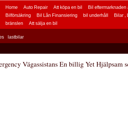
Home
Auto Repair
Att köpa en bil
Bil eftermarknaden a
Bilförsäkring
Bil Lån Finansiering
bil underhåll
Bilar ,
bränslen
Att sälja en bil
es
lastbilar
rgency Vägassistans En billig Yet Hjälpsam s