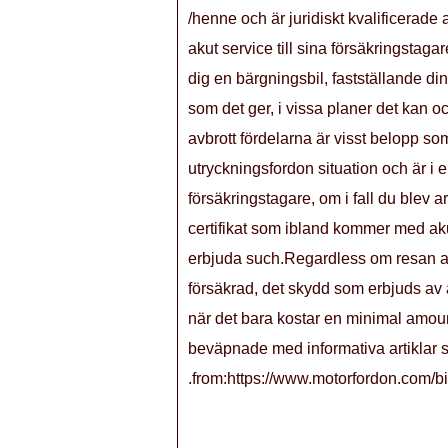
/henne och är juridiskt kvalificerade 
akut service till sina försäkringstaga
dig en bärgningsbil, fastställande din 
som det ger, i vissa planer det kan o
avbrott fördelarna är visst belopp som 
utryckningsfordon situation och är i
försäkringstagare, om i fall du blev 
certifikat som ibland kommer med aku
erbjuda such.Regardless om resan avbr
försäkrad, det skydd som erbjuds av 
när det bara kostar en minimal amoun
beväpnade med informativa artiklar so
.from:https://www.motorfordon.com/bi