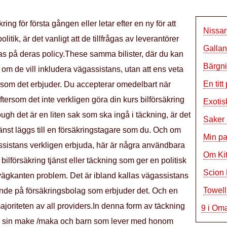
ring för första gången eller letar efter en ny för att
Nissa
litik, är det vanligt att de tillfrågas av leverantörer
Gallan
as på deras policy.These samma bilister, där du kan
Bärgni
n om de vill inkludera vägassistans, utan att ens veta
En tit
d som det erbjuder. Du accepterar omedelbart när
eftersom det inte verkligen göra din kurs bilförsäkring
Exotis
ough det är en liten sak som ska ingå i täckning, är det
Saker 
jänst läggs till en försäkringstagare som du. Och om
Min p
ssistans verkligen erbjuda, här är några användbara
Om Ki
bilförsäkring tjänst eller täckning som ger en politisk
Scion 
 vägkanten problem. Det är ibland kallas vägassistans
Towell
ende på försäkringsbolag som erbjuder det. Och en
ajoriteten av all providers.In denna form av täckning
9 i Om
d sin make /maka och barn som lever med honom