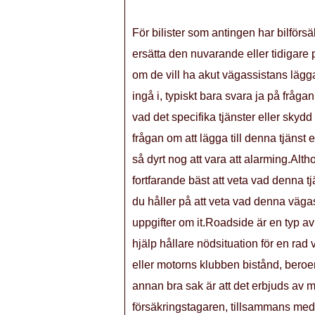
För bilister som antingen har bilförsäk
ersätta den nuvarande eller tidigare po
om de vill ha akut vägassistans lägg
ingå i, typiskt bara svara ja på fråga
vad det specifika tjänster eller skyd
frågan om att lägga till denna tjänst 
så dyrt nog att vara att alarming.Alth
fortfarande bäst att veta vad denna t
du håller på att veta vad denna väga
uppgifter om it.Roadside är en typ av 
hjälp hållare nödsituation för en rad
eller motorns klubben bistånd, bero
annan bra sak är att det erbjuds av m
försäkringstagaren, tillsammans me