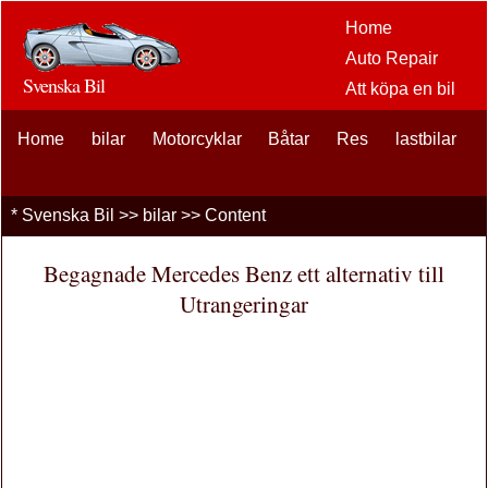
Home
Auto Repair
Svenska Bil
Att köpa en bil
Bil
Home
bilar
Motorcyklar
Båtar
Res
eftermarknaden
lastbilar
alternativ
bilentusiaster
*
Svenska Bil
>>
bilar
>> Content
Bilförsäkring
Bil Lån
Begagnade Mercedes Benz ett alternativ till
Finansiering
Utrangeringar
bil underhåll
Bilar , Lastbilar
Autos
Driving Safety
bränslen
Att sälja en bil