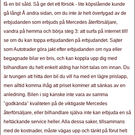
få en bil såld. Så ge det ett försök - lite köpslående kunde
gå långt Å andra sidan, om du inte är helt övertygad av de
erbjudanden som erbjuds på Mercedes återförsäljare,
vandra på hemma och börja steg 3: att surfa på internet till!
se om du kan toppa erbjudanden på erbjudandet. Sajter
som Autotrader göra jakt efter erbjudanden om nya eller
begagnade bilar en bris, och kan koppla upp dig med
bilhandlare du helt enkelt aldrig har hört talas om innan. Du
är tvungen att hitta den bil du vill ha med en lägre prislapp,
men alltid komma ihåg att priset kommer att sänkas av en
anledning. Bilen i sig kanske inte vara av samma
"godkända" kvaliteten på de viktigaste Mercedes
återförsäljare, eller bilhandlare själva inte kan erbjuda en så
heltäckande service heller. Alla dessa saker, tillsammans
med de kostnader, måste vägas upp och tänkt på förut helt