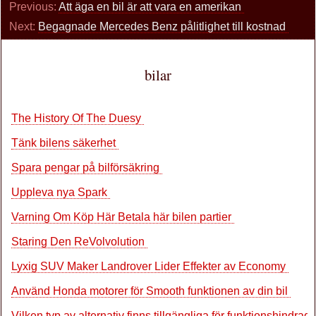
Previous:
Att äga en bil är att vara en amerikan
Next:
Begagnade Mercedes Benz pålitlighet till kostnad
bilar
The History Of The Duesy
Tänk bilens säkerhet
Spara pengar på bilförsäkring
Uppleva nya Spark
Varning Om Köp Här Betala här bilen partier
Staring Den ReVolvolution
Lyxig SUV Maker Landrover Lider Effekter av Economy
Använd Honda motorer för Smooth funktionen av din bil
Vilken typ av alternativ finns tillgängliga för funktionshindrad