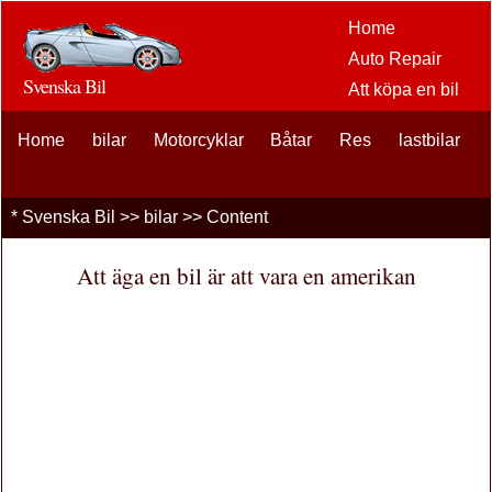
Home
Auto Repair
Svenska Bil
Att köpa en bil
Bil
Home
bilar
Motorcyklar
Båtar
Res
eftermarknaden
lastbilar
alternativ
bilentusiaster
*
Svenska Bil
>>
bilar
>> Content
Bilförsäkring
Bil Lån
Att äga en bil är att vara en amerikan
Finansiering
bil underhåll
Bilar , Lastbilar
Autos
Driving Safety
bränslen
Att sälja en bil