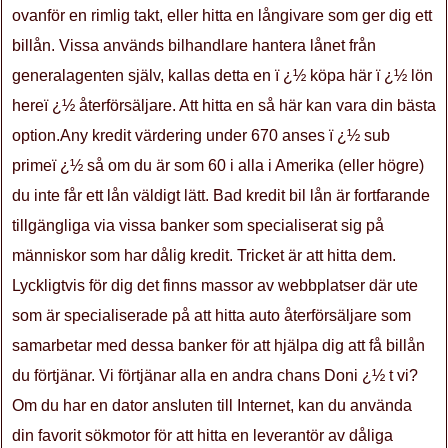
ovanför en rimlig takt, eller hitta en långivare som ger dig ett
billån. Vissa används bilhandlare hantera lånet från
generalagenten själv, kallas detta en ï ¿½ köpa här ï ¿½ lön
hereï ¿½ återförsäljare. Att hitta en så här kan vara din bästa
option.Any kredit värdering under 670 anses ï ¿½ sub
primeï ¿½ så om du är som 60 i alla i Amerika (eller högre)
du inte får ett lån väldigt lätt. Bad kredit bil lån är fortfarande
tillgängliga via vissa banker som specialiserat sig på
människor som har dålig kredit. Tricket är att hitta dem.
Lyckligtvis för dig det finns massor av webbplatser där ute
som är specialiserade på att hitta auto återförsäljare som
samarbetar med dessa banker för att hjälpa dig att få billån
du förtjänar. Vi förtjänar alla en andra chans Doni ¿½ t vi?
Om du har en dator ansluten till Internet, kan du använda
din favorit sökmotor för att hitta en leverantör av dåliga