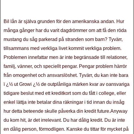
Bil lån är själva grunden för den amerikanska andan. Hur
många gånger har du varit dagdrömmer om att få den röda
mustang du såg parkerad på stranden som barn? Tyvärr,
tillsammans med verkliga livet kommit verkliga problem.
Problemen innefattar men är inte begränsade till relationer,
familj, vänner, och speciellt pengar. Pengar problem härrör
från omogenhet och ansvarslöshet. Tyvärr, du kan inte bara
ï ¿½ ut Growi ¿½ de outplånliga märken kvar av oansvariga
tidigare beslut med ett kreditkort som du fått i college, eller
enkel lättja inte betalar dina räkningar i tid innan du insåg
hur detta beteende skulle påverka din kredit future.Anyway
du kom hit, är det irrelevant. Du har dålig kredit. Du är inte
en dålig person, förmodligen. Kanske du tittar för mycket på