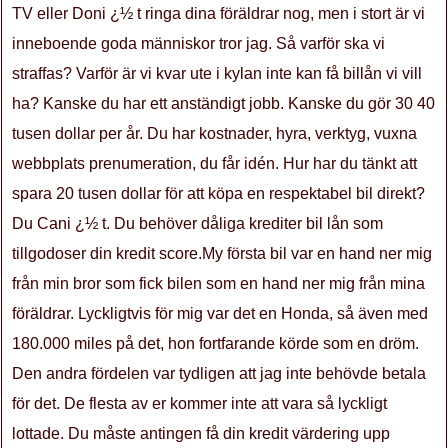
TV eller Doni ¿½ t ringa dina föräldrar nog, men i stort är vi
inneboende goda människor tror jag. Så varför ska vi
straffas? Varför är vi kvar ute i kylan inte kan få billån vi vill
ha? Kanske du har ett anständigt jobb. Kanske du gör 30 40
tusen dollar per år. Du har kostnader, hyra, verktyg, vuxna
webbplats prenumeration, du får idén. Hur har du tänkt att
spara 20 tusen dollar för att köpa en respektabel bil direkt?
Du Cani ¿½ t. Du behöver dåliga krediter bil lån som
tillgodoser din kredit score.My första bil var en hand ner mig
från min bror som fick bilen som en hand ner mig från mina
föräldrar. Lyckligtvis för mig var det en Honda, så även med
180.000 miles på det, hon fortfarande körde som en dröm.
Den andra fördelen var tydligen att jag inte behövde betala
för det. De flesta av er kommer inte att vara så lyckligt
lottade. Du måste antingen få din kredit värdering upp