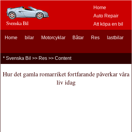
Home
Auto Repair
Svenska Bil
Att köpa en bil
Bil
Home
bilar
Motorcyklar
Båtar
Res
eftermarknaden
lastbilar
alternativ
bilentusiaster
*
Svenska Bil
>>
Res
>> Content
Bilförsäkring
Bil Lån
Hur det gamla romarriket fortfarande påverkar våra
Finansiering
liv idag
bil underhåll
Bilar , Lastbilar
Autos
Driving Safety
bränslen
Att sälja en bil