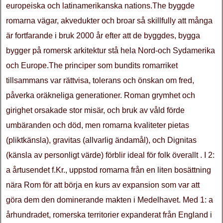
europeiska och latinamerikanska nations.The byggde
romarna vägar, akvedukter och broar så skillfully att många
är fortfarande i bruk 2000 år efter att de byggdes, bygga
bygger på romersk arkitektur stå hela Nord-och Sydamerika
och Europe.The principer som bundits romarriket
tillsammans var rättvisa, tolerans och önskan om fred,
påverka oräkneliga generationer. Roman grymhet och
girighet orsakade stor misär, och bruk av våld förde
umbäranden och död, men romarna kvaliteter pietas
(pliktkänsla), gravitas (allvarlig ändamål), och Dignitas
(känsla av personligt värde) förblir ideal för folk överallt . I 2:
a årtusendet f.Kr., uppstod romarna från en liten bosättning
nära Rom för att börja en kurs av expansion som var att
göra dem den dominerande makten i Medelhavet. Med 1: a
århundradet, romerska territorier expanderat från England i