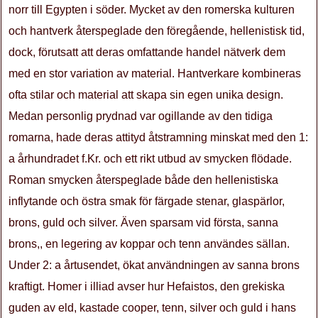
norr till Egypten i söder. Mycket av den romerska kulturen
och hantverk återspeglade den föregående, hellenistisk tid,
dock, förutsatt att deras omfattande handel nätverk dem
med en stor variation av material. Hantverkare kombineras
ofta stilar och material att skapa sin egen unika design.
Medan personlig prydnad var ogillande av den tidiga
romarna, hade deras attityd åtstramning minskat med den 1:
a århundradet f.Kr. och ett rikt utbud av smycken flödade.
Roman smycken återspeglade både den hellenistiska
inflytande och östra smak för färgade stenar, glaspärlor,
brons, guld och silver. Även sparsam vid första, sanna
brons,, en legering av koppar och tenn användes sällan.
Under 2: a årtusendet, ökat användningen av sanna brons
kraftigt. Homer i illiad avser hur Hefaistos, den grekiska
guden av eld, kastade cooper, tenn, silver och guld i hans