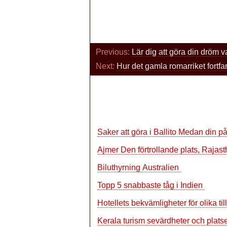
Previous:
Lär dig att göra din dröm 
Next:
Hur det gamla romarriket fortf
Saker att göra i Ballito Medan din 
Ajmer Den förtrollande plats, Rajas
Biluthyrning Australien
Topp 5 snabbaste tåg i Indien
Hotellets bekvämligheter för olika til
Kerala turism sevärdheter och plats