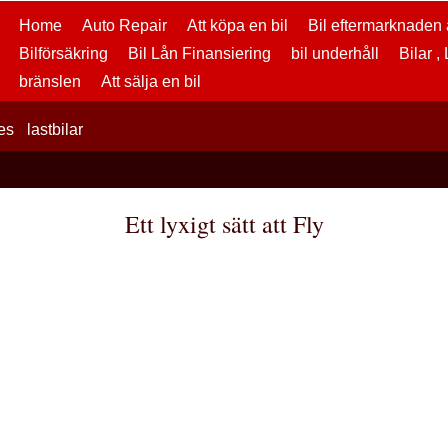
Home
Auto Repair
Att köpa en bil
Bil eftermarknaden a
Bilförsäkring
Bil Lån Finansiering
bil underhåll
Bilar ,
bränslen
Att sälja en bil
es
lastbilar
Ett lyxigt sätt att Fly