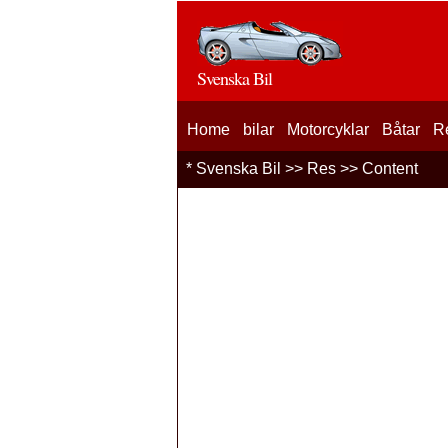
Svenska Bil
Home
bilar
Motorcyklar
Båtar
R
*
Svenska Bil
>>
Res
>> Content