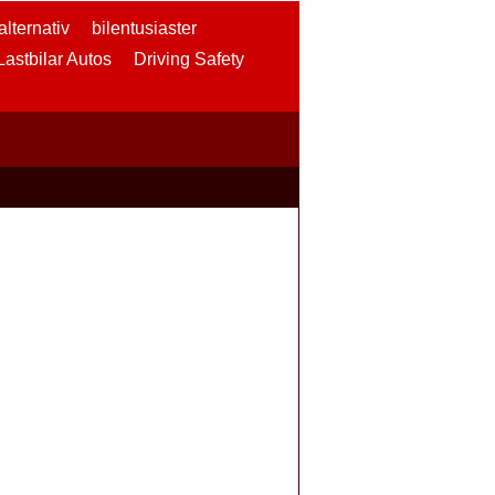
lternativ
bilentusiaster
 Lastbilar Autos
Driving Safety