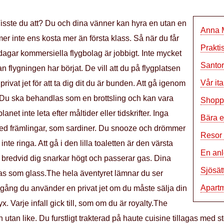
! Visste du att? Du och dina vänner kan hyra en utan en
Anna M
r inte ens kosta mer än första klass. Så när du får
Prakti
dagar kommersiella flygbolag är jobbigt. Inte mycket
Santor
n flygningen har börjat. De vill att du på flygplatsen
Vår it
 privat jet för att ta dig dit du är bunden. Att gå igenom
. Du ska behandlas som en brottsling och kan vara
Shoppi
et inte leta efter måltider eller tidskrifter. Inga
Bära e
med främlingar, som sardiner. Du snooze och drömmer
Resor 
te ringa. Att gå i den lilla toaletten är den värsta
En anl
 bredvid dig snarkar högt och passerar gas. Dina
Sjösät
tras som glass.The hela äventyret lämnar du ser
Apartm
ång du använder en privat jet om du måste sälja din
lyx. Varje infall gick till, som om du är royalty.The
tan like. Du furstligt trakterad på haute cuisine tillagas med 