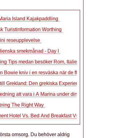
aria Island Kajakpaddling
sk Turistinformation Worthing
ini reseupplevelse
alienska smekmånad - Day I
ng Tips medan besöker Rom, Italien
n Bowie kniv i en resväska när de fl
till Grekland: Den grekiska Experience
edning att vara i A Marina under din se
tning The Right Way
ent Hotel Vs. Bed And Breakfast Vs. Inn
största omsorg. Du behöver aldrig