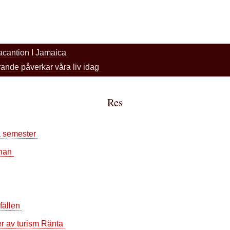
vacantion I Jamaica
arande påverkar våra liv idag
Res
på semester
than
lfällen
er av turism Ränta