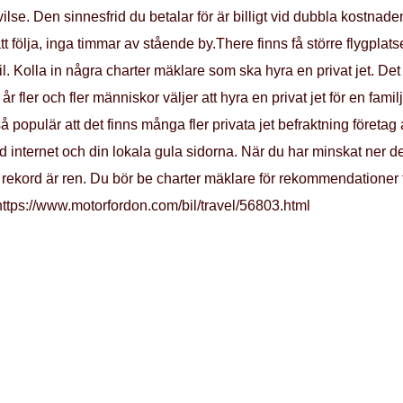
vilse. Den sinnesfrid du betalar för är billigt vid dubbla kostnade
tt följa, inga timmar av stående by.There finns få större flygplats
l. Kolla in några charter mäklare som ska hyra en privat jet. Det ä
r fler och fler människor väljer att hyra en privat jet för en fam
å populär att det finns många fler privata jet befraktning företag a
d internet och din lokala gula sidorna. När du har minskat ner det
s rekord är ren. Du bör be charter mäklare för rekommendatione
:https://www.motorfordon.com/bil/travel/56803.html