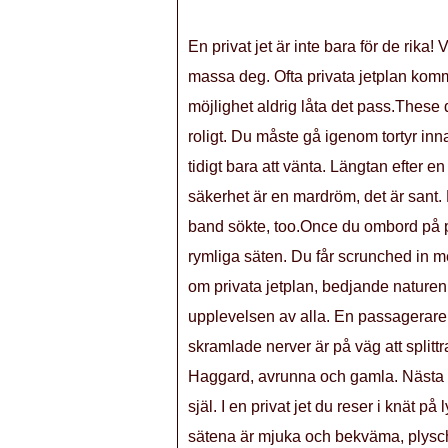
En privat jet är inte bara för de rika
massa deg. Ofta privata jetplan komme
möjlighet aldrig låta det pass.These 
roligt. Du måste gå igenom tortyr inna
tidigt bara att vänta. Längtan efter en
säkerhet är en mardröm, det är sant
band sökte, too.Once du ombord på plan
rymliga säten. Du får scrunched in 
om privata jetplan, bedjande naturen in
upplevelsen av alla. En passagerare
skramlade nerver är på väg att split
Haggard, avrunna och gamla. Nästa g
själ. I en privat jet du reser i knät på 
sätena är mjuka och bekväma, plysch u