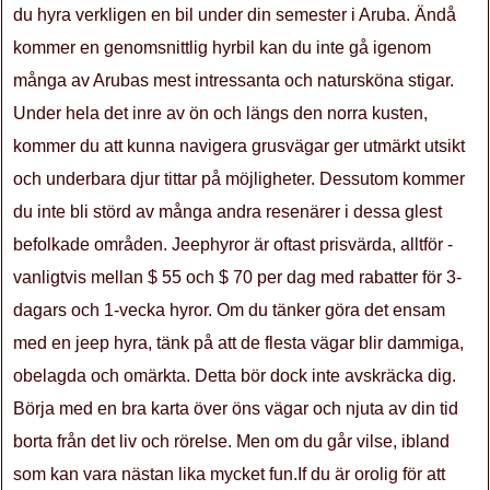
du hyra verkligen en bil under din semester i Aruba. Ändå
kommer en genomsnittlig hyrbil kan du inte gå igenom
många av Arubas mest intressanta och natursköna stigar.
Under hela det inre av ön och längs den norra kusten,
kommer du att kunna navigera grusvägar ger utmärkt utsikt
och underbara djur tittar på möjligheter. Dessutom kommer
du inte bli störd av många andra resenärer i dessa glest
befolkade områden. Jeephyror är oftast prisvärda, alltför -
vanligtvis mellan $ 55 och $ 70 per dag med rabatter för 3-
dagars och 1-vecka hyror. Om du tänker göra det ensam
med en jeep hyra, tänk på att de flesta vägar blir dammiga,
obelagda och omärkta. Detta bör dock inte avskräcka dig.
Börja med en bra karta över öns vägar och njuta av din tid
borta från det liv och rörelse. Men om du går vilse, ibland
som kan vara nästan lika mycket fun.If du är orolig för att