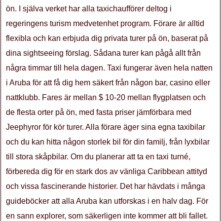
ön. I själva verket har alla taxichaufförer deltog i
regeringens turism medvetenhet program. Förare är alltid
flexibla och kan erbjuda dig privata turer på ön, baserat på
dina sightseeing förslag. Sådana turer kan pågå allt från
några timmar till hela dagen. Taxi fungerar även hela natten
i Aruba för att få dig hem säkert från någon bar, casino eller
nattklubb. Fares är mellan $ 10-20 mellan flygplatsen och
de flesta orter på ön, med fasta priser jämförbara med
Jeephyror för kör turer. Alla förare äger sina egna taxibilar
och du kan hitta någon storlek bil för din familj, från lyxbilar
till stora skåpbilar. Om du planerar att ta en taxi turné,
förbereda dig för en stark dos av vänliga Caribbean attityd
och vissa fascinerande historier. Det har hävdats i många
guideböcker att alla Aruba kan utforskas i en halv dag. För
en sann explorer, som säkerligen inte kommer att bli fallet.