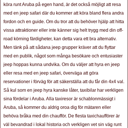
köra runt Aruba på egen hand, är det också möjligt att resa
med en jeep safari där du kommer att köra bland flera andra
fordon och en guide. Om du tror att du behöver hjälp att hitta
vissa attraktioner eller inte känner sig helt trygg med din off-
road körning färdigheter, kan detta vara ett bra alternativ.
Men tänk på att sådana jeep grupper kräver att du flyttar
med en publik, något som många besökare och entusiaster
jeep hoppas kunna undvika. Om du väljer att hyra en jeep
eller resa med en jeep safari, överväga att göra
reservationer i förväg för att säkerställa att du får din 4x4 val.
Så kul som en jeep hyra kanske låter, taxibilar har verkligen
sina fördelar i Aruba. Alla taxiresor är schablonmässigt i
Aruba, så kommer du aldrig oroa dig för mätaren eller
behöva bråka med din chaufför. De flesta taxichaufförer är
väl bevandrad i lokal historia och verkligen vet sin väg runt