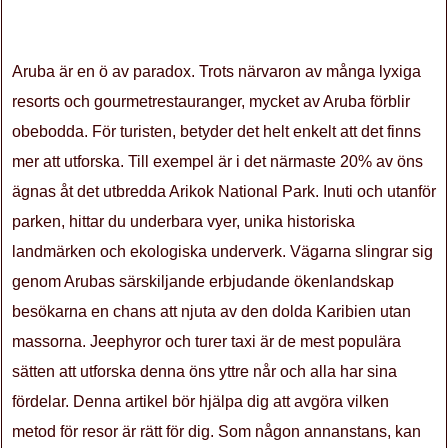
Aruba är en ö av paradox. Trots närvaron av många lyxiga
resorts och gourmetrestauranger, mycket av Aruba förblir
obebodda. För turisten, betyder det helt enkelt att det finns
mer att utforska. Till exempel är i det närmaste 20% av öns
ägnas åt det utbredda Arikok National Park. Inuti och utanför
parken, hittar du underbara vyer, unika historiska
landmärken och ekologiska underverk. Vägarna slingrar sig
genom Arubas särskiljande erbjudande ökenlandskap
besökarna en chans att njuta av den dolda Karibien utan
massorna. Jeephyror och turer taxi är de mest populära
sätten att utforska denna öns yttre når och alla har sina
fördelar. Denna artikel bör hjälpa dig att avgöra vilken
metod för resor är rätt för dig. Som någon annanstans, kan