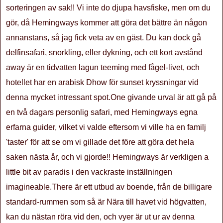
sorteringen av sak!! Vi inte do djupa havsfiske, men om du
gör, då Hemingways kommer att göra det bättre än någon
annanstans, så jag fick veta av en gäst. Du kan dock gå
delfinsafari, snorkling, eller dykning, och ett kort avstånd
away är en tidvatten lagun teeming med fågel-livet, och
hotellet har en arabisk Dhow för sunset kryssningar vid
denna mycket intressant spot.One givande urval är att gå på
en två dagars personlig safari, med Hemingways egna
erfarna guider, vilket vi valde eftersom vi ville ha en familj
'taster' för att se om vi gillade det före att göra det hela
saken nästa år, och vi gjorde!! Hemingways är verkligen a
little bit av paradis i den vackraste inställningen
imagineable.There är ett utbud av boende, från de billigare
standard-rummen som så är Nära till havet vid högvatten,
kan du nästan röra vid den, och vyer är ut ur av denna