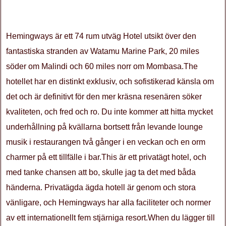
Hemingways är ett 74 rum utväg Hotel utsikt över den
fantastiska stranden av Watamu Marine Park, 20 miles
söder om Malindi och 60 miles norr om Mombasa.The
hotellet har en distinkt exklusiv, och sofistikerad känsla om
det och är definitivt för den mer kräsna resenären söker
kvaliteten, och fred och ro. Du inte kommer att hitta mycket
underhållning på kvällarna bortsett från levande lounge
musik i restaurangen två gånger i en veckan och en orm
charmer på ett tillfälle i bar.This är ett privatägt hotel, och
med tanke chansen att bo, skulle jag ta det med båda
händerna. Privatägda ägda hotell är genom och stora
vänligare, och Hemingways har alla faciliteter och normer
av ett internationellt fem stjärniga resort.When du lägger till