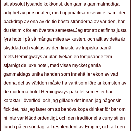
att absolut lysande kokkonst, den gamla gammalmodiga
artighet av personalen, med uppmärksam service, samt den
backdrop av ena av de tio bästa stränderna av världen, har
du rätt mix för en översta semester.Jag tror att det finns justa
fyra hotell på så många miles av kusten, och allt av detta är
skyddad och vaktas av den finaste av tropiska barriär
reefs.Hemingways är utan tvekan en förtjusande fem
stjärnigt de luxe hotel, med vissa mycket gamla
gammaldags unika handen som innehåller ekon av vad
denna del av världen måste ha varit som före ankomsten av
de moderna hotel.Hemingways paketet semester har
karaktär i överflöd, och jag gillade det innan jag någonsin
fick det, när jag läser om att behöva köpa drinkar för bar om
ni inte var klädd ordentligt, och den traditionella curry stilen
lunch på en söndag, all resplendent av Empire, och all den