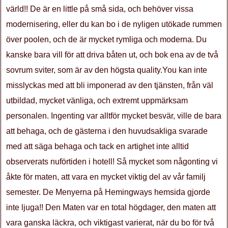
värld!! De är en little på små sida, och behöver vissa
modernisering, eller du kan bo i de nyligen utökade rummen
över poolen, och de är mycket rymliga och moderna. Du
kanske bara vill för att driva båten ut, och bok ena av de två
sovrum sviter, som är av den högsta quality.You kan inte
misslyckas med att bli imponerad av den tjänsten, från väl
utbildad, mycket vänliga, och extremt uppmärksam
personalen. Ingenting var alltför mycket besvär, ville de bara
att behaga, och de gästerna i den huvudsakliga svarade
med att säga behaga och tack en artighet inte alltid
observerats nuförtiden i hotell! Så mycket som någonting vi
åkte för maten, att vara en mycket viktig del av vår familj
semester. De Menyerna på Hemingways hemsida gjorde
inte ljuga!! Den Maten var en total högdager, den maten att
vara ganska läckra, och viktigast varierat, när du bo för två