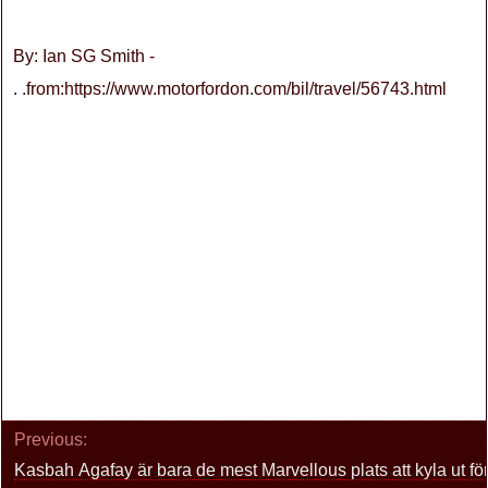
By: Ian SG Smith -
. .from:https://www.motorfordon.com/bil/travel/56743.html
Previous:
Kasbah Agafay är bara de mest Marvellous plats att kyla ut fö