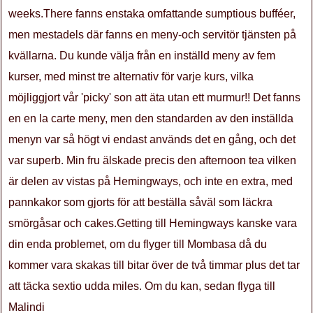
weeks.There fanns enstaka omfattande sumptious bufféer,
men mestadels där fanns en meny-och servitör tjänsten på
kvällarna. Du kunde välja från en inställd meny av fem
kurser, med minst tre alternativ för varje kurs, vilka
möjliggjort vår 'picky' son att äta utan ett murmur!! Det fanns
en en la carte meny, men den standarden av den inställda
menyn var så högt vi endast används det en gång, och det
var superb. Min fru älskade precis den afternoon tea vilken
är delen av vistas på Hemingways, och inte en extra, med
pannkakor som gjorts för att beställa såväl som läckra
smörgåsar och cakes.Getting till Hemingways kanske vara
din enda problemet, om du flyger till Mombasa då du
kommer vara skakas till bitar över de två timmar plus det tar
att täcka sextio udda miles. Om du kan, sedan flyga till
Malindi