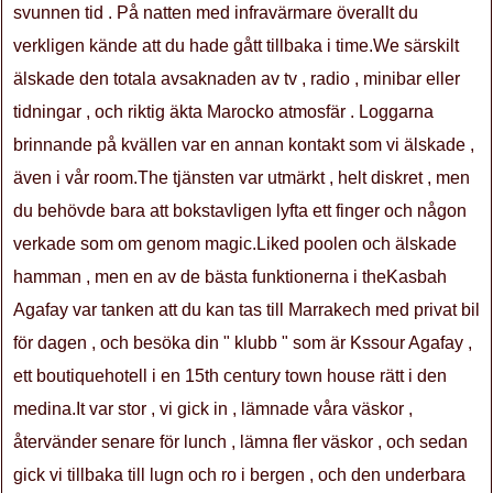
svunnen tid . På natten med infravärmare överallt du
verkligen kände att du hade gått tillbaka i time.We särskilt
älskade den totala avsaknaden av tv , radio , minibar eller
tidningar , och riktig äkta Marocko atmosfär . Loggarna
brinnande på kvällen var en annan kontakt som vi älskade ,
även i vår room.The tjänsten var utmärkt , helt diskret , men
du behövde bara att bokstavligen lyfta ett finger och någon
verkade som om genom magic.Liked poolen och älskade
hamman , men en av de bästa funktionerna i theKasbah
Agafay var tanken att du kan tas till Marrakech med privat bil
för dagen , och besöka din " klubb " som är Kssour Agafay ,
ett boutiquehotell i en 15th century town house rätt i den
medina.It var stor , vi gick in , lämnade våra väskor ,
återvänder senare för lunch , lämna fler väskor , och sedan
gick vi tillbaka till lugn och ro i bergen , och den underbara