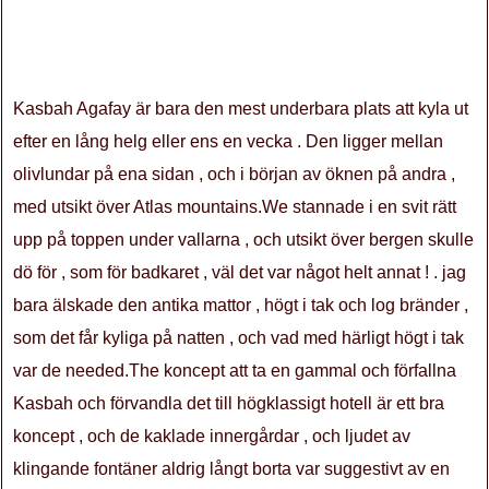
Kasbah Agafay är bara den mest underbara plats att kyla ut
efter en lång helg eller ens en vecka . Den ligger mellan
olivlundar på ena sidan , och i början av öknen på andra ,
med utsikt över Atlas mountains.We stannade i en svit rätt
upp på toppen under vallarna , och utsikt över bergen skulle
dö för , som för badkaret , väl det var något helt annat ! . jag
bara älskade den antika mattor , högt i tak och log bränder ,
som det får kyliga på natten , och vad med härligt högt i tak
var de needed.The koncept att ta en gammal och förfallna
Kasbah och förvandla det till högklassigt hotell är ett bra
koncept , och de kaklade innergårdar , och ljudet av
klingande fontäner aldrig långt borta var suggestivt av en