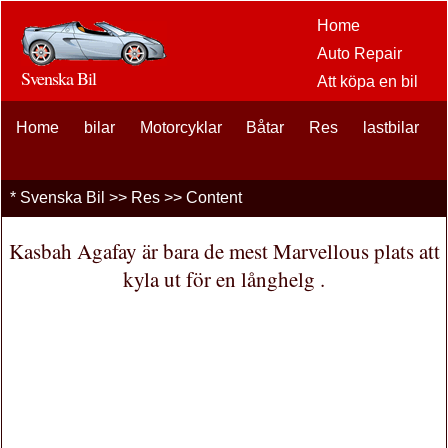
Home
Auto Repair
Svenska Bil
Att köpa en bil
Bil
Home
bilar
Motorcyklar
Båtar
Res
eftermarknaden
lastbilar
alternativ
bilentusiaster
*
Svenska Bil
>>
Res
>> Content
Bilförsäkring
Bil Lån
Kasbah Agafay är bara de mest Marvellous plats att
Finansiering
kyla ut för en långhelg .
bil underhåll
Bilar , Lastbilar
Autos
Driving Safety
bränslen
Att sälja en bil