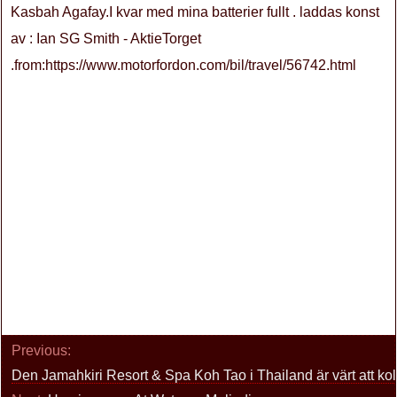
Kasbah Agafay.I kvar med mina batterier fullt . laddas konst
av : Ian SG Smith - AktieTorget
.from:https://www.motorfordon.com/bil/travel/56742.html
Previous:
Den Jamahkiri Resort & Spa Koh Tao i Thailand är värt att kol