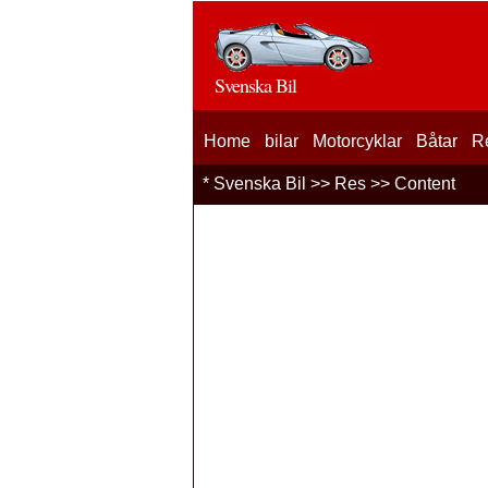
Svenska Bil
Home
bilar
Motorcyklar
Båtar
R
*
Svenska Bil
>>
Res
>> Content