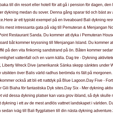
lbaka till din resort eller hotell för att gå i pension för dagen, 
atser dykning medan du sover. Denna gång sparar tid och bäst av
ice.Here är ett typiskt exempel på en liveaboard Bali dykning re
is mest intressanta gata på väg till Pemuteran & Menjangan N
Point Restaurant Sanda. Du kommer att dyka i Pemuteran House 
oard båt kommer kryssning till Menjangan Island. Du kommer at
é på den vita finkornig sandstrand på ön. Båten kommer sedan l
lighet vattenfall och en varm källa. Dag tre - Dykning aktivite
ff, Liberty Wreck Dive (amerikansk Sänka skepp sänktes under
 av utsikten över Balis värld radhus berömda ris fält på morgonen
ommer också att bli ett nattdyk på Blue Lagoon.Day Five - Fort
r Gili Biaha för fantastiska Dyk sites.Day Six - Mer dykning aktiv
vid dessa dykning platser kan vara grov ibland, så dyk skulle 
t dykning i ett av de mest andlös vattnet landskapet i världen. D
dan iväg till Bali flygplatsen till din nästa dykning adventure