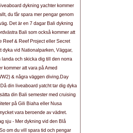
den liveaboard dykning yachter kommer
 allt, du får spara mer pengar genom
sväg. Det är en 7 dagar Bali dykning
ordvästra Bali som också kommer att
Reef & Reef Project eller Secret
t dyka vid Nationalparken, Väggar,
anda och skicka dig till den norra
ter kommer att vara på Amed
 WW2) & några väggen diving.Day
. Då din liveaboard yatcht tar dig dyka
sätta din Bali semester med cruising
iteter på Gili Biaha eller Nusa
mycket vara beroende av vädret.
ag sju - Mer dykning vid den Blå
.So om du vill spara tid och pengar