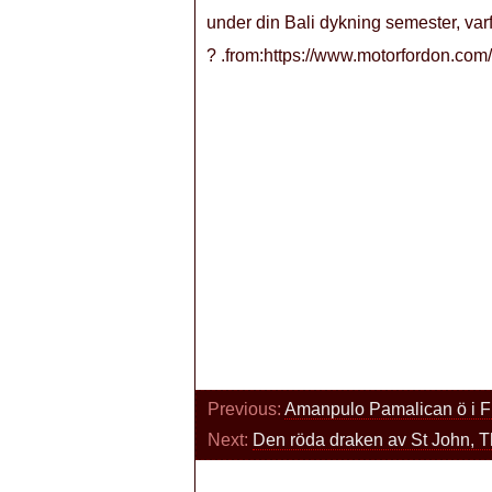
under din Bali dykning semester, varf
? .from:https://www.motorfordon.com/
Previous:
Amanpulo Pamalican ö i F
Next:
Den röda draken av St John, 