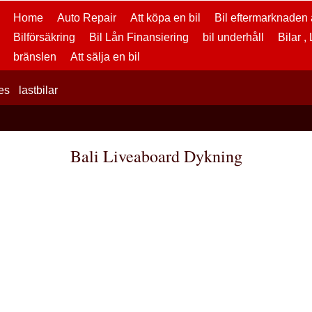
Home
Auto Repair
Att köpa en bil
Bil eftermarknaden a
Bilförsäkring
Bil Lån Finansiering
bil underhåll
Bilar ,
bränslen
Att sälja en bil
es
lastbilar
Bali Liveaboard Dykning