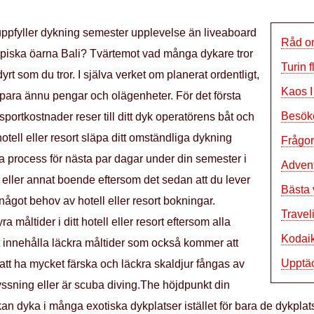
uppfyller dykning semester upplevelse än liveaboard
Råd om
ropiska öarna Bali? Tvärtemot vad många dykare tror
Turin 
rt som du tror. I själva verket om planerat ordentligt,
Kaos 
ara ännu pengar och olägenheter. För det första
Besök
portkostnader reser till ditt dyk operatörens båt och
 hotell eller resort släpa ditt omständliga dykning
Frågor 
process för nästa par dagar under din semester i
Advent
 eller annat boende eftersom det sedan att du lever
Bästa 
något behov av hotell eller resort bokningar.
Travel
 måltider i ditt hotell eller resort eftersom alla
Kodaik
 innehålla läckra måltider som också kommer att
Upptäc
tt ha mycket färska och läckra skaldjur fångas av
ssning eller är scuba diving.The höjdpunkt din
an dyka i många exotiska dykplatser istället för bara de dykplats