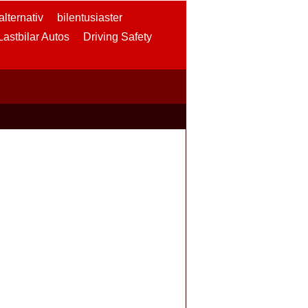
lternativ
bilentusiaster
 Lastbilar Autos
Driving Safety