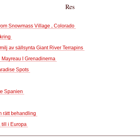
Res
From Snowmass Village , Colorado
äkring
amilj av sällsynta Giant River Terrapins
On Mayreau I Grenadinerna
Paradise Spots
nte Spanien
m rätt behandling
till i Europa