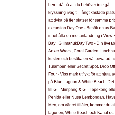
beror då på att du behöver inte gå til
kryssning iväg till långt kastade pl
att dyka på fler platser för samma pr
excursion.Day One - Besök en av Bal
innehålla en mellanlandning i View 
Bay i GilimanukDay Two - Din liveab
Anker Wreck, Coral Garden, lunchbuff
kusten och besöka en väl bevarad hem
Tulamben eller Secret Spot, Drop O
Four - Viss mark utflykt för att njuta
på Blue Lagoon & White Beach. Det k
till Gili Mimpang & Gili Tepekong elle
Penida eller Nusa Lembongan. Havet 
Men, om vädret tillåter, kommer du at
lagunen, White Beach och Kanal och se