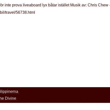
ör inte prova liveaboard lyx båtar istället Musik av: Chris Chew 
bil/travel/56738.html
ilippinerna
The Divine