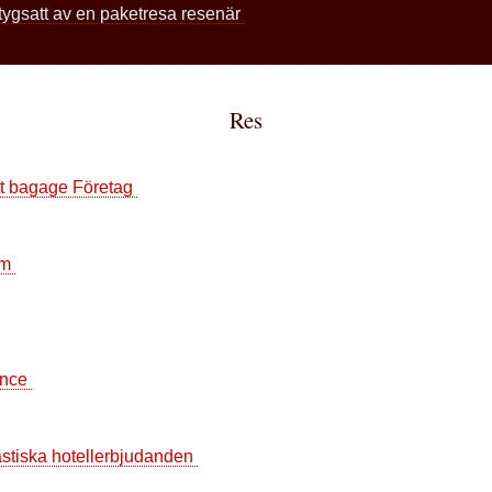
ygsatt av en paketresa resenär
Res
itt bagage Företag
om
ence
tastiska hotellerbjudanden