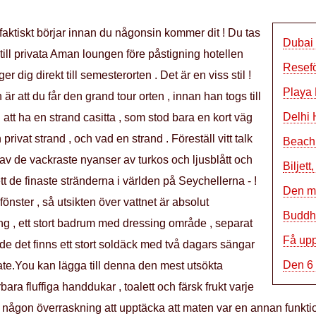
faktiskt börjar innan du någonsin kommer dit ! Du tas
Dubai 
 till privata Aman loungen före påstigning hotellen
Resefö
r dig direkt till semesterorten . Det är en viss stil !
Playa 
r att du får den grand tour orten , innan han togs till
Delhi 
n att ha en strand casitta , som stod bara en kort väg
rivat strand , och vad en strand . Föreställ vitt talk
Beach 
av de vackraste nyanser av turkos och ljusblått och
Biljett
tt de finaste stränderna i världen på Seychellerna - !
Den m
fönster , så utsikten över vattnet är absolut
Buddhi
ng , ett stort badrum med dressing område , separat
Få upp
de det finns ett stort soldäck med två dagars sängar
Den 6 
ate.You kan lägga till denna den mest utsökta
ara fluffiga handdukar , toalett och färsk frukt varje
m någon överraskning att upptäcka att maten var en annan funktio