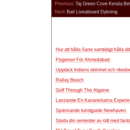
Previous:
Taj Green Cove Kerala Bet
Next:
Bali Liveaboard Dykning
Hur att hålla Sane samtidigt hålla d
Flygresor För Ahmedabad
Upptäck Indiens skönhet och riked
Railay Beach
Golf Through The Algarve
Lanzarote En Kanarieöarna Experi
Spännande turistguide Newhaven
Starta din semester av rätt med fan