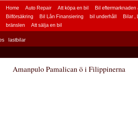
Home
Auto Repair
Att köpa en bil
Bil eftermarknaden a
Bilförsäkring
Bil Lån Finansiering
bil underhåll
Bilar ,
bränslen
Att sälja en bil
es
lastbilar
Amanpulo Pamalican ö i Filippinerna