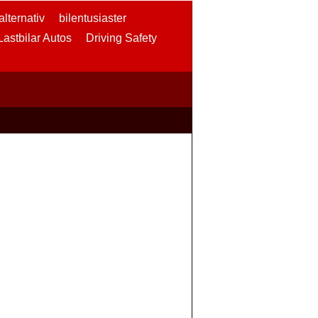
lternativ
bilentusiaster
 Lastbilar Autos
Driving Safety