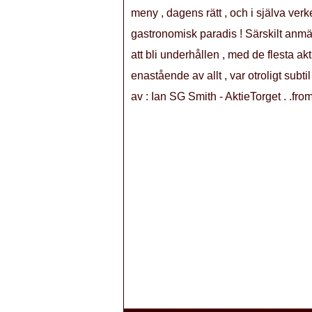
meny , dagens rätt , och i själva ver
gastronomisk paradis ! Särskilt anm
att bli underhållen , med de flesta akt
enastående av allt , var otroligt subt
av : Ian SG Smith - AktieTorget . .fr