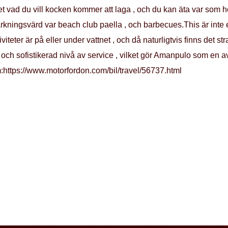
ket vad du vill kocken kommer att laga , och du kan äta var som h
ärkningsvärd var beach club paella , och barbecues.This är int
iviteter är på eller under vattnet , och då naturligtvis finns det 
il och sofistikerad nivå av service , vilket gör Amanpulo som en 
om:https://www.motorfordon.com/bil/travel/56737.html