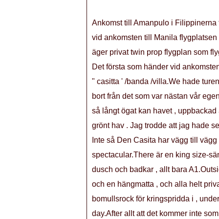
Ankomst till Amanpulo i Filippinerna 
vid ankomsten till Manila flygplatsen
äger privat twin prop flygplan som flyge
Det första som händer vid ankomsten ä
" casitta ' /banda /villa.We hade ture
bort från det som var nästan vår egen p
så långt ögat kan havet , uppbackad 
grönt hav . Jag trodde att jag hade se
Inte så Den Casita har vägg till vägg 
spectacular.There är en king size-sä
dusch och badkar , allt bara A1.Outsi
och en hängmatta , och alla helt priv
bomullsrock för kringspridda i , underb
day.After allt att det kommer inte so