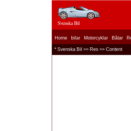
Svenska Bil
Home
bilar
Motorcyklar
Båtar
R
*
Svenska Bil
>>
Res
>> Content