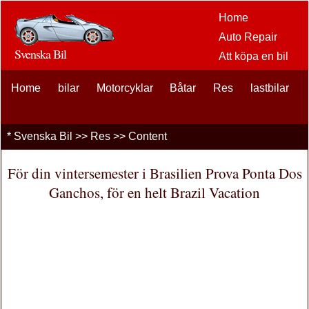
Home
Auto Repair
Svenska Bil
Att köpa en bil
Bil
Home
bilar
Motorcyklar
Båtar
Res
eftermarknaden
lastbilar
alternativ
bilentusiaster
*
Svenska Bil
>>
Res
>> Content
Bilförsäkring
Bil Lån
För din vintersemester i Brasilien Prova Ponta Dos
Finansiering
Ganchos, för en helt Brazil Vacation
bil underhåll
Bilar , Lastbilar
Autos
Driving Safety
bränslen
Att sälja en bil