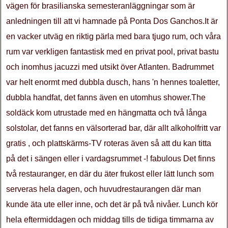
vägen för brasilianska semesteranläggningar som är
anledningen till att vi hamnade på Ponta Dos Ganchos.It är
en vacker utväg en riktig pärla med bara tjugo rum, och våra
rum var verkligen fantastisk med en privat pool, privat bastu
och inomhus jacuzzi med utsikt över Atlanten. Badrummet
var helt enormt med dubbla dusch, hans 'n hennes toaletter,
dubbla handfat, det fanns även en utomhus shower.The
soldäck kom utrustade med en hängmatta och två långa
solstolar, det fanns en välsorterad bar, där allt alkoholfritt var
gratis , och plattskärms-TV roteras även så att du kan titta
på det i sängen eller i vardagsrummet -! fabulous Det finns
två restauranger, en där du äter frukost eller lätt lunch som
serveras hela dagen, och huvudrestaurangen där man
kunde äta ute eller inne, och det är på två nivåer. Lunch kör
hela eftermiddagen och middag tills de tidiga timmarna av