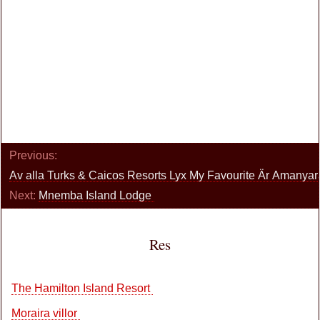
Previous:
Av alla Turks & Caicos Resorts Lyx My Favourite Är Amanyar
Next:
Mnemba Island Lodge
Res
The Hamilton Island Resort
Moraira villor