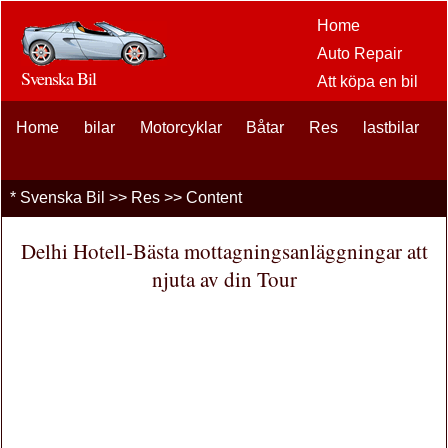
Home
Auto Repair
Svenska Bil
Att köpa en bil
Bil
Home
bilar
Motorcyklar
Båtar
Res
eftermarknaden
lastbilar
alternativ
bilentusiaster
*
Svenska Bil
>>
Res
>> Content
Bilförsäkring
Bil Lån
Delhi Hotell-Bästa mottagningsanläggningar att
Finansiering
njuta av din Tour
bil underhåll
Bilar , Lastbilar
Autos
Driving Safety
bränslen
Att sälja en bil